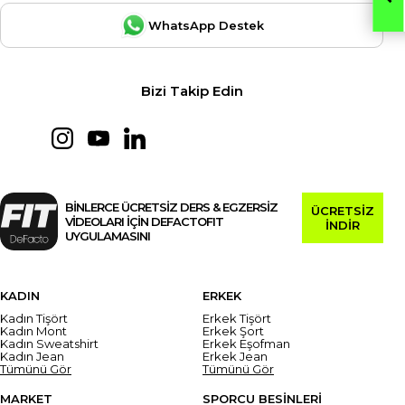
WhatsApp Destek
Bizi Takip Edin
BİNLERCE ÜCRETSİZ DERS & EGZERSİZ
ÜCRETSİZ
VİDEOLARI İÇİN DEFACTOFIT
İNDİR
UYGULAMASINI
KADIN
ERKEK
Kadın Tişört
Erkek Tişört
Kadın Mont
Erkek Şort
Kadın Sweatshirt
Erkek Eşofman
Kadın Jean
Erkek Jean
Tümünü Gör
Tümünü Gör
MARKET
SPORCU BESİNLERİ