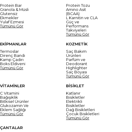
Protein Bar
Protein Tozu
Granola & Müsli
Amino Asit
Glutensiz
(BCAA)
Ekmekler
L Karnitin ve CLA
Yulaf Ezmesi
Güç ve
Tümünü Gör
Performans
Takviyeleri
Tümünü Gör
EKİPMANLAR
KOZMETİK
Termoslar
Saç Bakım
Direnç Bandı
Ürünleri
Kamp Çadırı
Parfüm ve
Boks Eldiveni
Deodorant
Tümünü Gör
Highlighter
Saç Boyası
Tümünü Gör
VİTAMİNLER
BİSİKLET
C Vitamini
Katlanır
Bağışıklık
Bisikletler
Bitkisel Ürünler
Elektrikli
Glukozamin Ve
Bisikletler
Eklem Sağlığı
Dağ Bisikletleri
Tümünü Gör
Çocuk Bisikletleri
Tümünü Gör
ÇANTALAR