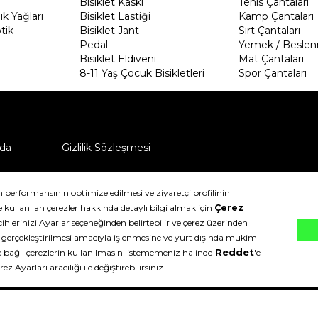
Bisiklet Kaskı
Tenis Çantaları
k Yağları
Bisiklet Lastiği
Kamp Çantaları
tik
Bisiklet Jant
Sırt Çantaları
Pedal
Yemek / Beslen
Bisiklet Eldiveni
Mat Çantaları
8-11 Yaş Çocuk Bisikletleri
Spor Çantaları
da
Gizlilik Sözleşmesi
ü nasıl iade edebilirim?
klıdır.