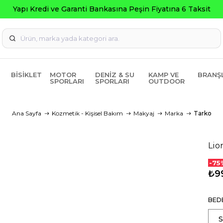
a Peşin Fiyatına 6 Taksit
BISIKLET
MOTOR
DENIZ & SU
KAMP VE
BRANŞ
SPORLARI
SPORLARI
OUTDOOR
Ana Sayfa
Kozmetik - Kişisel Bakım
Makyaj
Marka
Tarko
Lio
-75
₺9
BED