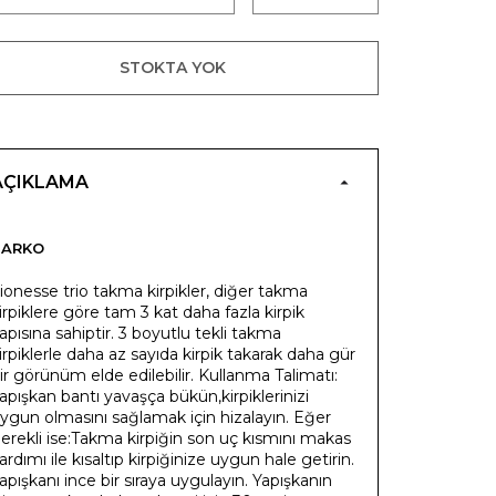
STOKTA YOK
AÇIKLAMA
TARKO
ionesse trio takma kirpikler, diğer takma
irpiklere göre tam 3 kat daha fazla kirpik
apısına sahiptir. 3 boyutlu tekli takma
irpiklerle daha az sayıda kirpik takarak daha gür
ir görünüm elde edilebilir. Kullanma Talimatı:
apışkan bantı yavaşça bükün,kirpiklerinizi
ygun olmasını sağlamak için hizalayın. Eğer
erekli ise:Takma kirpiğin son uç kısmını makas
ardımı ile kısaltıp kirpiğinize uygun hale getirin.
apışkanı ince bir sıraya uygulayın. Yapışkanın