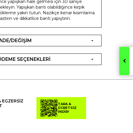
yice yapışkan hale gelmesi için 30 saniye
ekleyin. Yapışkan bantı olabildiğince kirpik
öklerine yakın tutun. Nazikçe kenar kısımlarına
astırın ve dikkatlice bantı yapıştırın.
İADE/DEĞİŞİM
ÖDEME SEÇENEKLERİ
& EGZERSİZ
TARA &
T
ÜCRETSİZ
İNDİR!