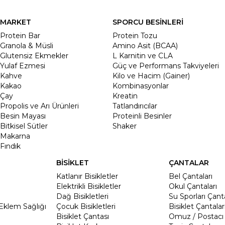
MARKET
SPORCU BESİNLERİ
Protein Bar
Protein Tozu
Granola & Müsli
Amino Asit (BCAA)
Glutensiz Ekmekler
L Karnitin ve CLA
Yulaf Ezmesi
Güç ve Performans Takviyeleri
Kahve
Kilo ve Hacim (Gainer)
Kakao
Kombinasyonlar
Çay
Kreatin
Propolis ve Arı Ürünleri
Tatlandırıcılar
Besin Mayası
Proteinli Besinler
Bitkisel Sütler
Shaker
Makarna
Fındık
BİSİKLET
ÇANTALAR
Katlanır Bisikletler
Bel Çantaları
Elektrikli Bisikletler
Okul Çantaları
Dağ Bisikletleri
Su Sporları Çanta
Eklem Sağlığı
Çocuk Bisikletleri
Bisiklet Çantalar
Bisiklet Çantası
Omuz / Postacı 