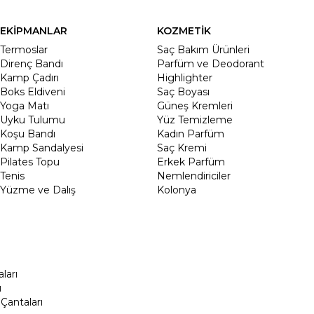
EKİPMANLAR
KOZMETİK
Termoslar
Saç Bakım Ürünleri
Direnç Bandı
Parfüm ve Deodorant
Kamp Çadırı
Highlighter
Boks Eldiveni
Saç Boyası
Yoga Matı
Güneş Kremleri
Uyku Tulumu
Yüz Temizleme
Koşu Bandı
Kadın Parfüm
Kamp Sandalyesi
Saç Kremi
Pilates Topu
Erkek Parfüm
Tenis
Nemlendiriciler
Yüzme ve Dalış
Kolonya
ları
ı
Çantaları