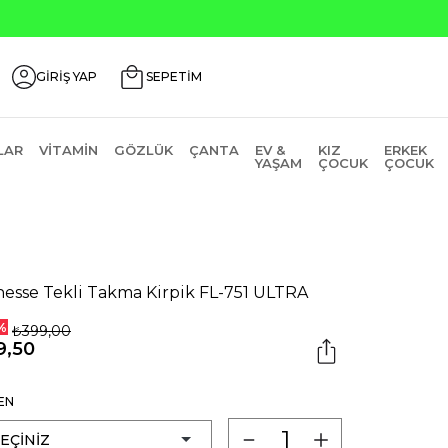
GİRİŞ YAP
SEPETİM
LAR
VITAMIN
GÖZLÜK
ÇANTA
EV &
KIZ
ERKEK
YAŞAM
ÇOCUK
ÇOCUK
nesse Tekli Takma Kirpik FL-751 ULTRA
%
₺399,00
9,50
EN