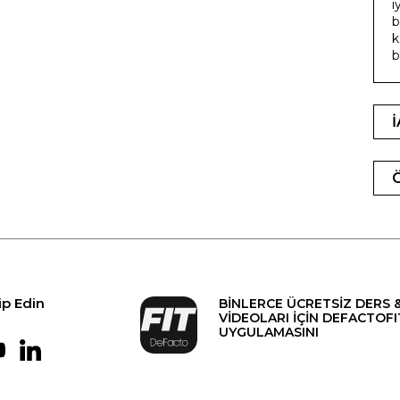
i
b
k
b
ip Edin
BİNLERCE ÜCRETSİZ DERS 
VİDEOLARI İÇİN DEFACTOFI
UYGULAMASINI