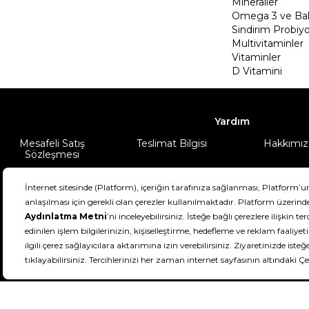
Mineraller
Omega 3 ve Balı
Sindirim Probiyo
Multivitaminler
Vitaminler
D Vitamini
Yardım
Mesafeli Satış
Teslimat Bilgisi
Hakkımız
Sözleşmesi
Şartlar & Koşullar
Ürünüm
DeFactoFIT ©️ 2022-2026. Tüm hakları sa
21
SEÇİNİZ