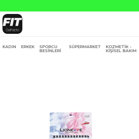
Yapı Kredi ve Garanti Bankasın
KADIN
ERKEK
SPORCU
SÜPERMARKET
KOZMETIK -
BESINLERI
KIŞISEL BAKIM