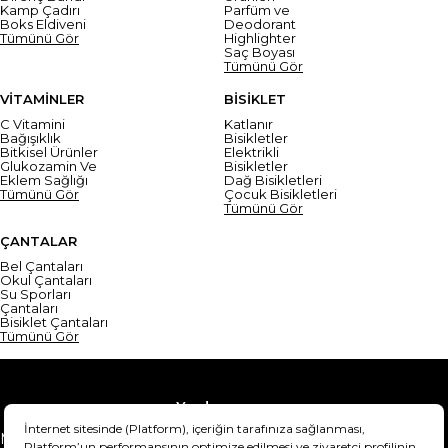
Kamp Çadırı
Parfüm ve
Boks Eldiveni
Deodorant
Tümünü Gör
Highlighter
Saç Boyası
Tümünü Gör
VİTAMİNLER
BİSİKLET
C Vitamini
Katlanır
Bağışıklık
Bisikletler
Bitkisel Ürünler
Elektrikli
Glukozamin Ve
Bisikletler
Eklem Sağlığı
Dağ Bisikletleri
Tümünü Gör
Çocuk Bisikletleri
Tümünü Gör
ÇANTALAR
Bel Çantaları
Okul Çantaları
Su Sporları
Çantaları
Bisiklet Çantaları
Tümünü Gör
Yardım
Mesafeli Satış Sözleşmesi
Teslimat Bilgisi