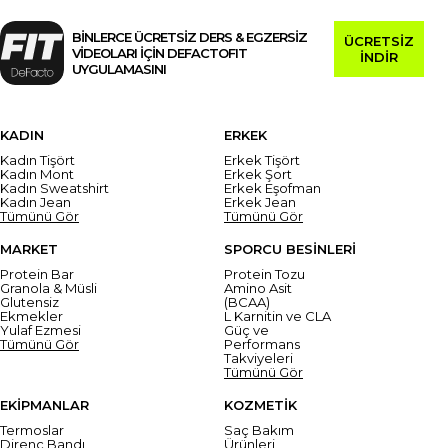
BİNLERCE ÜCRETSİZ DERS & EGZERSİZ
ÜCRETSİZ
VİDEOLARI İÇİN DEFACTOFIT
İNDİR
UYGULAMASINI
KADIN
ERKEK
Kadın Tişört
Erkek Tişört
Kadın Mont
Erkek Şort
Kadın Sweatshirt
Erkek Eşofman
Kadın Jean
Erkek Jean
Tümünü Gör
Tümünü Gör
MARKET
SPORCU BESİNLERİ
Protein Bar
Protein Tozu
Granola & Müsli
Amino Asit
Glutensiz
(BCAA)
Ekmekler
L Karnitin ve CLA
Yulaf Ezmesi
Güç ve
Tümünü Gör
Performans
Takviyeleri
Tümünü Gör
EKİPMANLAR
KOZMETİK
Termoslar
Saç Bakım
Direnç Bandı
Ürünleri