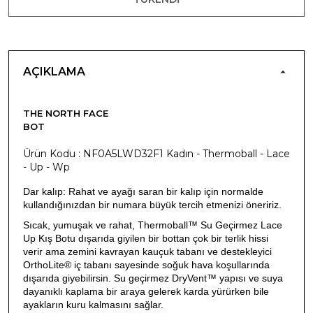
AÇIKLAMA
THE NORTH FACE
BOT
Ürün Kodu : NF0A5LWD32F1 Kadın - Thermoball - Lace
- Up - Wp
Dar kalıp: Rahat ve ayağı saran bir kalıp için normalde
kullandığınızdan bir numara büyük tercih etmenizi öneririz.
Sıcak, yumuşak ve rahat, Thermoball™ Su Geçirmez Lace
Up Kış Botu dışarıda giyilen bir bottan çok bir terlik hissi
verir ama zemini kavrayan kauçuk tabanı ve destekleyici
OrthoLite® iç tabanı sayesinde soğuk hava koşullarında
dışarıda giyebilirsin. Su geçirmez DryVent™ yapısı ve suya
dayanıklı kaplama bir araya gelerek karda yürürken bile
ayakların kuru kalmasını sağlar.