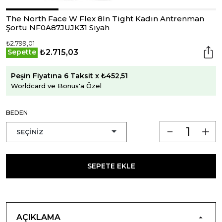
The North Face W Flex 8In Tight Kadın Antrenman
Şortu NF0A87JUJK31 Siyah
₺2.799,01
₺2.715,03
Sepette
Peşin Fiyatına 6 Taksit x ₺452,51
Worldcard ve Bonus'a Özel
BEDEN
SEPETE EKLE
AÇIKLAMA