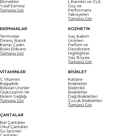
Ekmekler
L Karnitin ve CLA
Yulaf Ezmesi
Güç ve
Tümünü Gör
Performans
Takviyeleri
Tümünü Gör
EKİPMANLAR
KOZMETİK
Termoslar
Saç Bakım
Direnç Bandı
Ürünleri
Kamp Çadırı
Parfüm ve
Boks Eldiveni
Deodorant
Tümünü Gör
Highlighter
Saç Boyası
Tümünü Gör
VİTAMİNLER
BİSİKLET
C Vitamini
Katlanır
Bağışıklık
Bisikletler
Bitkisel Ürünler
Elektrikli
Glukozamin Ve
Bisikletler
Eklem Sağlığı
Dağ Bisikletleri
Tümünü Gör
Çocuk Bisikletleri
Tümünü Gör
ÇANTALAR
Bel Çantaları
Okul Çantaları
Su Sporları
Çantaları