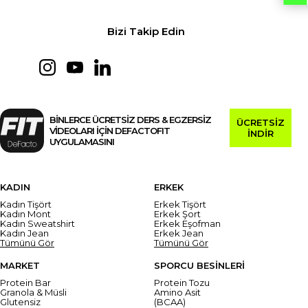
Bizi Takip Edin
BİNLERCE ÜCRETSİZ DERS & EGZERSİZ
ÜCRETSİZ
VİDEOLARI İÇİN DEFACTOFIT
İNDİR
UYGULAMASINI
KADIN
ERKEK
Kadın Tişört
Erkek Tişört
Kadın Mont
Erkek Şort
Kadın Sweatshirt
Erkek Eşofman
Kadın Jean
Erkek Jean
Tümünü Gör
Tümünü Gör
MARKET
SPORCU BESİNLERİ
Protein Bar
Protein Tozu
Granola & Müsli
Amino Asit
Glutensiz
(BCAA)