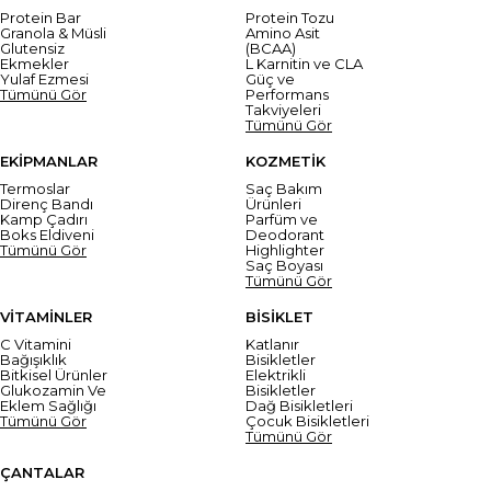
Protein Bar
Protein Tozu
Granola & Müsli
Amino Asit
Glutensiz
(BCAA)
Ekmekler
L Karnitin ve CLA
Yulaf Ezmesi
Güç ve
Tümünü Gör
Performans
Takviyeleri
Tümünü Gör
EKİPMANLAR
KOZMETİK
Termoslar
Saç Bakım
Direnç Bandı
Ürünleri
Kamp Çadırı
Parfüm ve
Boks Eldiveni
Deodorant
Tümünü Gör
Highlighter
Saç Boyası
Tümünü Gör
VİTAMİNLER
BİSİKLET
C Vitamini
Katlanır
Bağışıklık
Bisikletler
Bitkisel Ürünler
Elektrikli
Glukozamin Ve
Bisikletler
Eklem Sağlığı
Dağ Bisikletleri
Tümünü Gör
Çocuk Bisikletleri
Tümünü Gör
ÇANTALAR