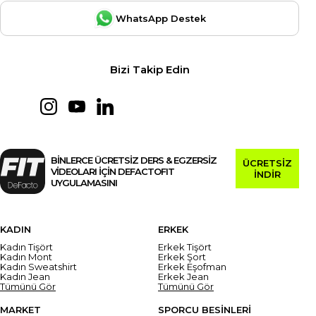
WhatsApp Destek
Bizi Takip Edin
BİNLERCE ÜCRETSİZ DERS & EGZERSİZ
ÜCRETSİZ
VİDEOLARI İÇİN DEFACTOFIT
İNDİR
UYGULAMASINI
KADIN
ERKEK
Kadın Tişört
Erkek Tişört
Kadın Mont
Erkek Şort
Kadın Sweatshirt
Erkek Eşofman
Kadın Jean
Erkek Jean
Tümünü Gör
Tümünü Gör
MARKET
SPORCU BESİNLERİ