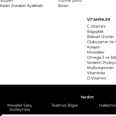
Sütyen
Yüzme Şortu
Kadın Sneaker Ayakkabı
Boxer
VİTAMİNLER
C Vitamini
Bağışıklık
Bitkisel Ürünler
Glukozamin Ve 
Kolajen
Mineraller
Omega 3 ve Balı
Sindirim Probiyo
Multivitaminler
Vitaminler
D Vitamini
Yardım
Mesafeli Satış
Teslimat Bilgisi
Hakkımız
Sözleşmesi