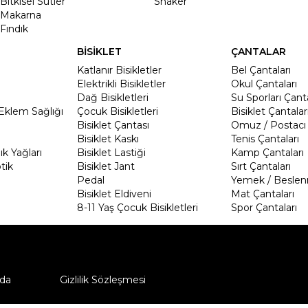
Bitkisel Sütler
Shaker
Makarna
Fındık
BİSİKLET
ÇANTALAR
Katlanır Bisikletler
Bel Çantaları
Elektrikli Bisikletler
Okul Çantaları
Dağ Bisikletleri
Su Sporları Çanta
Eklem Sağlığı
Çocuk Bisikletleri
Bisiklet Çantalar
Bisiklet Çantası
Omuz / Postacı 
Bisiklet Kaskı
Tenis Çantaları
k Yağları
Bisiklet Lastiği
Kamp Çantaları
tik
Bisiklet Jant
Sırt Çantaları
Pedal
Yemek / Beslen
Bisiklet Eldiveni
Mat Çantaları
8-11 Yaş Çocuk Bisikletleri
Spor Çantaları
da
Gizlilik Sözleşmesi