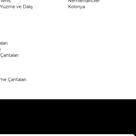
Tenis
Nemlendiriciler
Yüzme ve Dalış
Kolonya
ları
ı
Çantaları
me Çantaları