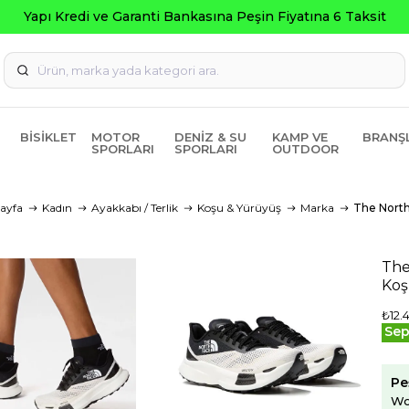
Kredi ve Garanti Bankasına Peşin Fiyatına 6 Taksit
BISIKLET
MOTOR
DENIZ & SU
KAMP VE
BRANŞ
SPORLARI
SPORLARI
OUTDOOR
ayfa
Kadın
Ayakkabı / Terlik
Koşu & Yürüyüş
Marka
The Nort
The
Koş
₺12.
Sep
Pe
Wo