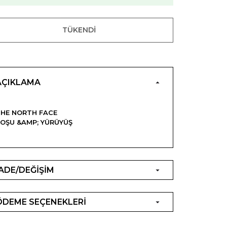
TÜKENDI
AÇIKLAMA
HE NORTH FACE
OŞU &AMP; YÜRÜYÜŞ
İADE/DEĞİŞİM
ÖDEME SEÇENEKLERİ