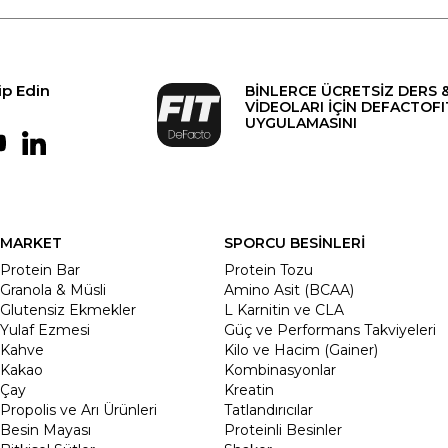
ip Edin
BİNLERCE ÜCRETSİZ DERS 
VİDEOLARI İÇİN DEFACTOFI
UYGULAMASINI
MARKET
SPORCU BESİNLERİ
Protein Bar
Protein Tozu
Granola & Müsli
Amino Asit (BCAA)
Glutensiz Ekmekler
L Karnitin ve CLA
Yulaf Ezmesi
Güç ve Performans Takviyeleri
Kahve
Kilo ve Hacim (Gainer)
Kakao
Kombinasyonlar
Çay
Kreatin
Propolis ve Arı Ürünleri
Tatlandırıcılar
Besin Mayası
Proteinli Besinler