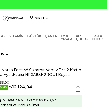
GİRİŞ YAP
SEPETİM
LAR
VITAMIN
GÖZLÜK
ÇANTA
EV &
KIZ
ERKEK
YAŞAM
ÇOCUK
ÇOCUK
h Face
 North Face W Summit Vectiv Pro 2 Kadın
u Ayakkabısı NF0A83N2ROU1 Beyaz
499,00
₺12.124,04
ette
şin Fiyatına 6 Taksit x ₺2.020,67
rldcard ve Bonus'a Özel