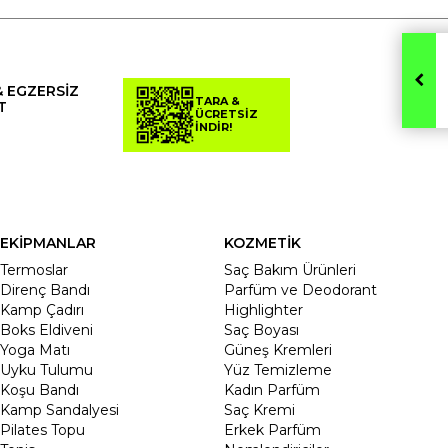
& EGZERSİZ
TARA &
T
ÜCRETSİZ
İNDİR!
EKİPMANLAR
KOZMETİK
Termoslar
Saç Bakım Ürünleri
Direnç Bandı
Parfüm ve Deodorant
Kamp Çadırı
Highlighter
Boks Eldiveni
Saç Boyası
Yoga Matı
Güneş Kremleri
Uyku Tulumu
Yüz Temizleme
Koşu Bandı
Kadın Parfüm
Kamp Sandalyesi
Saç Kremi
Pilates Topu
Erkek Parfüm