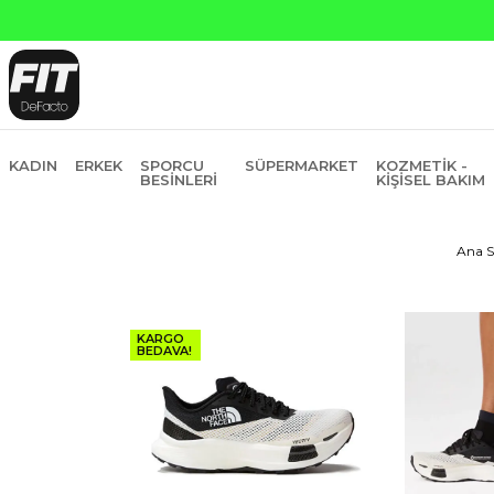
Yapı 
KADIN
ERKEK
SPORCU
SÜPERMARKET
KOZMETIK -
BESINLERI
KIŞISEL BAKIM
Ana S
KARGO
BEDAVA!