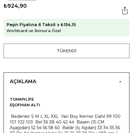
₺924,90
Peşin Fiyatına 6 Taksit x ₺154,15
Worldcard ve Bonus'a Özel
TÜKENDI
AÇIKLAMA
TOMMYLIFE
EŞOFMAN ALTI
Bedenler S M L XL XXL Yan Boy Kemer Dahil 99 100
101 102 103 Bel 36 38 40 42 44 Basen (15 CM
Aşağıdan) 52 54 56 58 60 Baldır (İç Ağdan) 33 34 35 36