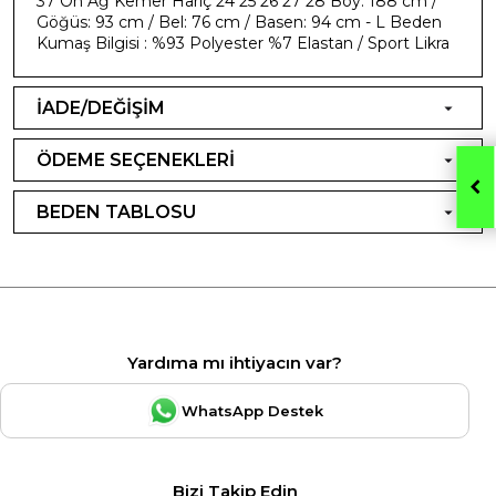
37 Ön Ağ Kemer Hariç 24 25 26 27 28 Boy: 188 cm /
Göğüs: 93 cm / Bel: 76 cm / Basen: 94 cm - L Beden
Kumaş Bilgisi : %93 Polyester %7 Elastan / Sport Likra
İADE/DEĞİŞİM
ÖDEME SEÇENEKLERİ
BEDEN TABLOSU
Yardıma mı ihtiyacın var?
WhatsApp Destek
Bizi Takip Edin