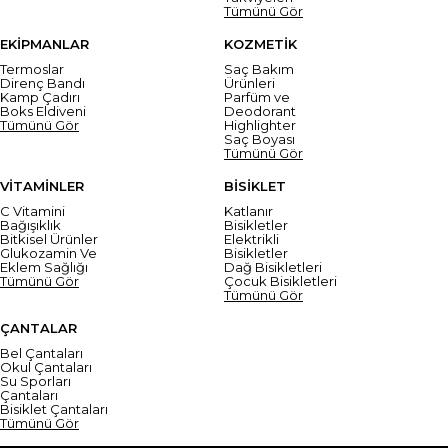
Tümünü Gör
EKİPMANLAR
KOZMETİK
Termoslar
Saç Bakım
Direnç Bandı
Ürünleri
Kamp Çadırı
Parfüm ve
Boks Eldiveni
Deodorant
Tümünü Gör
Highlighter
Saç Boyası
Tümünü Gör
VİTAMİNLER
BİSİKLET
C Vitamini
Katlanır
Bağışıklık
Bisikletler
Bitkisel Ürünler
Elektrikli
Glukozamin Ve
Bisikletler
Eklem Sağlığı
Dağ Bisikletleri
Tümünü Gör
Çocuk Bisikletleri
Tümünü Gör
ÇANTALAR
Bel Çantaları
Okul Çantaları
Su Sporları
Çantaları
Bisiklet Çantaları
Tümünü Gör