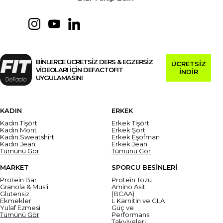
BİNLERCE ÜCRETSİZ DERS & EGZERSİZ
ÜCRETSİZ
VİDEOLARI İÇİN DEFACTOFIT
İNDİR
UYGULAMASINI
KADIN
ERKEK
Kadın Tişört
Erkek Tişört
Kadın Mont
Erkek Şort
Kadın Sweatshirt
Erkek Eşofman
Kadın Jean
Erkek Jean
Tümünü Gör
Tümünü Gör
MARKET
SPORCU BESİNLERİ
Protein Bar
Protein Tozu
Granola & Müsli
Amino Asit
Glutensiz
(BCAA)
Ekmekler
L Karnitin ve CLA
Yulaf Ezmesi
Güç ve
Tümünü Gör
Performans
Takviyeleri