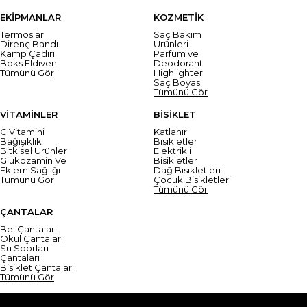
EKİPMANLAR
KOZMETİK
Termoslar
Saç Bakım
Direnç Bandı
Ürünleri
Kamp Çadırı
Parfüm ve
Boks Eldiveni
Deodorant
Tümünü Gör
Highlighter
Saç Boyası
Tümünü Gör
VİTAMİNLER
BİSİKLET
C Vitamini
Katlanır
Bağışıklık
Bisikletler
Bitkisel Ürünler
Elektrikli
Glukozamin Ve
Bisikletler
Eklem Sağlığı
Dağ Bisikletleri
Tümünü Gör
Çocuk Bisikletleri
Tümünü Gör
ÇANTALAR
Bel Çantaları
Okul Çantaları
Su Sporları
Çantaları
Bisiklet Çantaları
Tümünü Gör