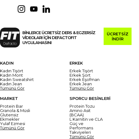
BİNLERCE ÜCRETSİZ DERS & EGZERSİZ
ÜCRETSİZ
VİDEOLARI İÇİN DEFACTOFIT
İNDİR
UYGULAMASINI
KADIN
ERKEK
Kadın Tişört
Erkek Tişört
Kadın Mont
Erkek Şort
Kadın Sweatshirt
Erkek Eşofman
Kadın Jean
Erkek Jean
Tümünü Gör
Tümünü Gör
MARKET
SPORCU BESİNLERİ
Protein Bar
Protein Tozu
Granola & Müsli
Amino Asit
Glutensiz
(BCAA)
Ekmekler
L Karnitin ve CLA
Yulaf Ezmesi
Güç ve
Tümünü Gör
Performans
Takviyeleri
Tümünü Gör