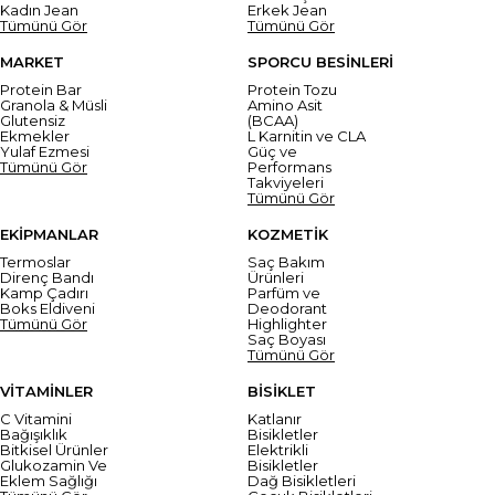
Kadın Jean
Erkek Jean
Tümünü Gör
Tümünü Gör
MARKET
SPORCU BESİNLERİ
Protein Bar
Protein Tozu
Granola & Müsli
Amino Asit
Glutensiz
(BCAA)
Ekmekler
L Karnitin ve CLA
Yulaf Ezmesi
Güç ve
Tümünü Gör
Performans
Takviyeleri
Tümünü Gör
EKİPMANLAR
KOZMETİK
Termoslar
Saç Bakım
Direnç Bandı
Ürünleri
Kamp Çadırı
Parfüm ve
Boks Eldiveni
Deodorant
Tümünü Gör
Highlighter
Saç Boyası
Tümünü Gör
VİTAMİNLER
BİSİKLET
C Vitamini
Katlanır
Bağışıklık
Bisikletler
Bitkisel Ürünler
Elektrikli
Glukozamin Ve
Bisikletler
Eklem Sağlığı
Dağ Bisikletleri