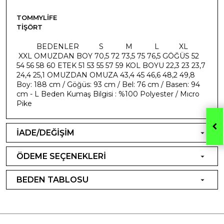
TOMMYLIFE
TIŞÖRT
​ BEDENLER S M L XL
XXL OMUZDAN BOY 70,5 72 73,5 75 76,5 GÖĞÜS 52
54 56 58 60 ETEK 51 53 55 57 59 KOL BOYU 22,3 23 23,7
24,4 25,1 OMUZDAN OMUZA 43,4 45 46,6 48,2 49,8
Boy: 188 cm / Göğüs: 93 cm / Bel: 76 cm / Basen: 94
cm - L Beden Kumaş Bilgisi : %100 Polyester / Mıcro
Pike
İADE/DEĞİŞİM
ÖDEME SEÇENEKLERİ
BEDEN TABLOSU