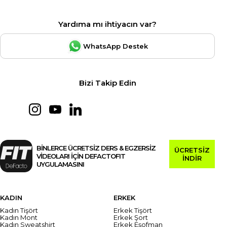
Yardıma mı ihtiyacın var?
WhatsApp Destek
Bizi Takip Edin
BİNLERCE ÜCRETSİZ DERS & EGZERSİZ
ÜCRETSİZ
VİDEOLARI İÇİN DEFACTOFIT
İNDİR
UYGULAMASINI
KADIN
ERKEK
Kadın Tişört
Erkek Tişört
Kadın Mont
Erkek Şort
Kadın Sweatshirt
Erkek Eşofman