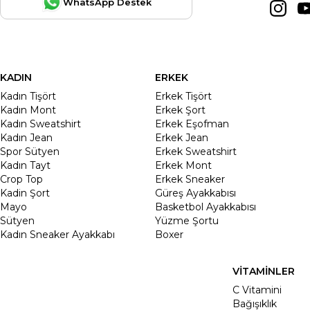
WhatsApp Destek
KADIN
ERKEK
Kadın Tişört
Erkek Tişört
Kadın Mont
Erkek Şort
Kadın Sweatshirt
Erkek Eşofman
Kadın Jean
Erkek Jean
Spor Sütyen
Erkek Sweatshirt
Kadın Tayt
Erkek Mont
Crop Top
Erkek Sneaker
Kadin Şort
Güreş Ayakkabısı
Mayo
Basketbol Ayakkabısı
Sütyen
Yüzme Şortu
Kadın Sneaker Ayakkabı
Boxer
VİTAMİNLER
C Vitamini
Bağışıklık