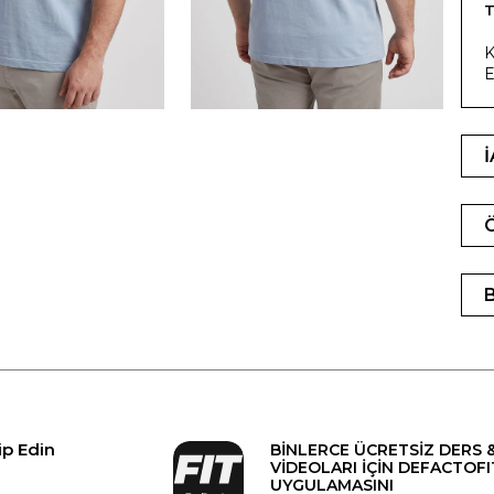
T
K
E
ip Edin
BİNLERCE ÜCRETSİZ DERS 
VİDEOLARI İÇİN DEFACTOFI
UYGULAMASINI