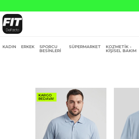
6 Taksit
KADIN
ERKEK
SPORCU
SÜPERMARKET
KOZMETIK -
BESINLERI
KIŞISEL BAKIM
KARGO
BEDAVA!