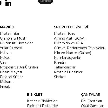
MARKET
SPORCU BESİNLERİ
Protein Bar
Protein Tozu
Granola & Müsli
Amino Asit (BCAA)
Glutensiz Ekmekler
L Karnitin ve CLA
Yulaf Ezmesi
Güç ve Performans Takviyeleri
Kahve
Kilo ve Hacim (Gainer)
Kakao
Kombinasyonlar
Çay
Kreatin
Propolis ve Arı Ürünleri
Tatlandırıcılar
Besin Mayası
Proteinli Besinler
Bitkisel Sütler
Shaker
Makarna
Fındık
BİSİKLET
ÇANTALAR
Katlanır Bisikletler
Bel Çantaları
Elektrikli Bisikletler
Okul Çantaları