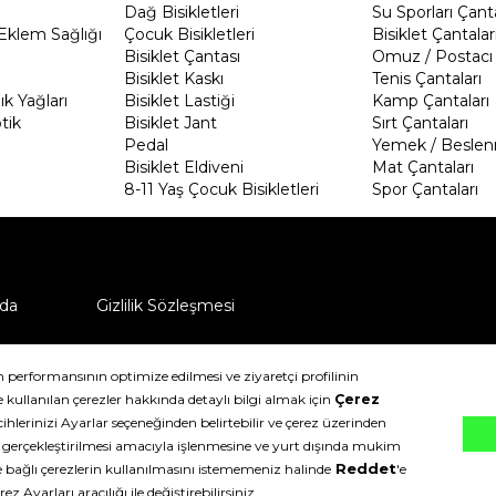
Dağ Bisikletleri
Su Sporları Çanta
Eklem Sağlığı
Çocuk Bisikletleri
Bisiklet Çantalar
Bisiklet Çantası
Omuz / Postacı 
Bisiklet Kaskı
Tenis Çantaları
k Yağları
Bisiklet Lastiği
Kamp Çantaları
tik
Bisiklet Jant
Sırt Çantaları
Pedal
Yemek / Beslen
Bisiklet Eldiveni
Mat Çantaları
8-11 Yaş Çocuk Bisikletleri
Spor Çantaları
da
Gizlilik Sözleşmesi
ü nasıl iade edebilirim?