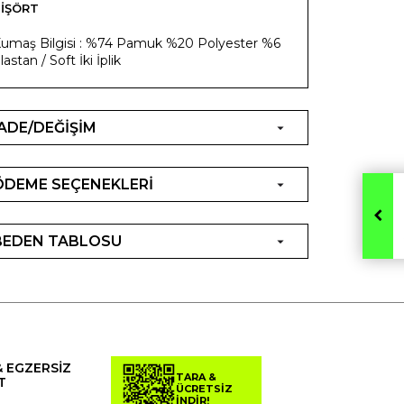
IŞÖRT
umaş Bilgisi : %74 Pamuk %20 Polyester %6
lastan / Soft İki İplik
İADE/DEĞİŞİM
ÖDEME SEÇENEKLERİ
BEDEN TABLOSU
& EGZERSİZ
TARA &
T
ÜCRETSİZ
İNDİR!