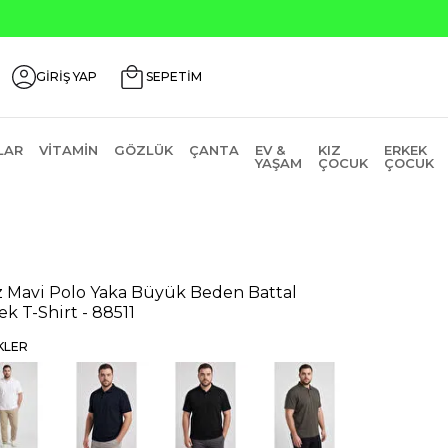
Seçili Ürünlerde ₺2000 Üzeri ₺200 İndirim Kodu
GİRİŞ YAP
SEPETİM
LAR
VITAMIN
GÖZLÜK
ÇANTA
EV &
KIZ
ERKEK
YAŞAM
ÇOCUK
ÇOCUK
 Mavi Polo Yaka Büyük Beden Battal
ek T-Shirt - 88511
KLER