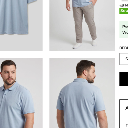
₺89
Sep
Pe
Wo
BED
T