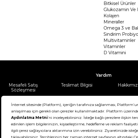
Bitkisel Ürünler
Glukozamin Ve 
Kolajen
Mineraller
Omega 3 ve Balı
Sindirim Probiyo
Multivitaminler
Vitaminler
D Vitamini
Yardım
Mesafeli Satış
Teslimat Bilgisi
Hakkımız
Sözleşmesi
Şartlar & Koşullar
Ürünüm