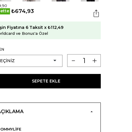
9,90
₺674,93
ette
şin Fiyatına 6 Taksit x ₺112,49
rldcard ve Bonus'a Özel
EN
SEPETE EKLE
AÇIKLAMA
OMMYLIFE