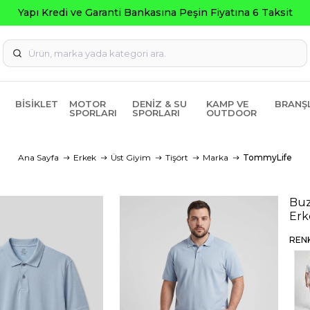
BISIKLET
MOTOR
DENIZ & SU
KAMP VE
BRANŞ
SPORLARI
SPORLARI
OUTDOOR
Ana Sayfa
Erkek
Üst Giyim
Tişört
Marka
TommyLife
Buz
Erk
REN