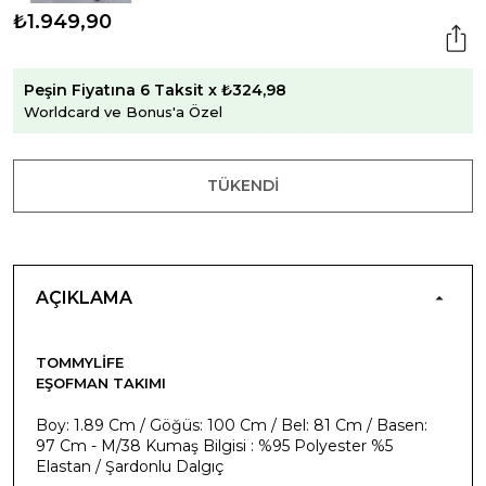
₺1.949,90
Peşin Fiyatına 6 Taksit x ₺324,98
Worldcard ve Bonus'a Özel
TÜKENDI
AÇIKLAMA
TOMMYLIFE
EŞOFMAN TAKIMI
Boy: 1.89 Cm / Göğüs: 100 Cm / Bel: 81 Cm / Basen:
97 Cm - M/38 Kumaş Bilgisi : %95 Polyester %5
Elastan / Şardonlu Dalgıç