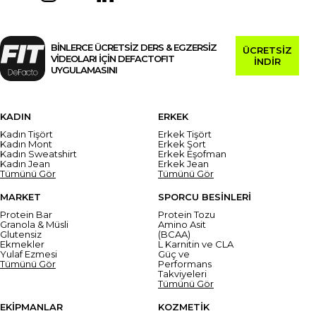
BİNLERCE ÜCRETSİZ DERS & EGZERSİZ
ÜCRETSİZ
VİDEOLARI İÇİN DEFACTOFIT
İNDİR
UYGULAMASINI
KADIN
ERKEK
Kadın Tişört
Erkek Tişört
Kadın Mont
Erkek Şort
Kadın Sweatshirt
Erkek Eşofman
Kadın Jean
Erkek Jean
Tümünü Gör
Tümünü Gör
MARKET
SPORCU BESİNLERİ
Protein Bar
Protein Tozu
Granola & Müsli
Amino Asit
Glutensiz
(BCAA)
Ekmekler
L Karnitin ve CLA
Yulaf Ezmesi
Güç ve
Tümünü Gör
Performans
Takviyeleri
Tümünü Gör
EKİPMANLAR
KOZMETİK