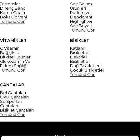
Termoslar
Saç Bakım
Direnç Bandı
Ürünleri
Kamp Çadırı
Parfüm ve
Boks Eldiveni
Deodorant
Tümünü Gör
Highlighter
Saç Boyası
Tümünü Gör
VİTAMİNLER
BİSİKLET
C Vitamini
Katlanır
Bağışıklık
Bisikletler
Bitkisel Ürünler
Elektrikli
Glukozamin Ve
Bisikletler
Eklem Sağlığı
Dağ Bisikletleri
Tümünü Gör
Çocuk Bisikletleri
Tümünü Gör
ÇANTALAR
Bel Çantaları
Okul Çantaları
Su Sporları
Çantaları
Bisiklet Çantaları
Tümünü Gör
Yardım