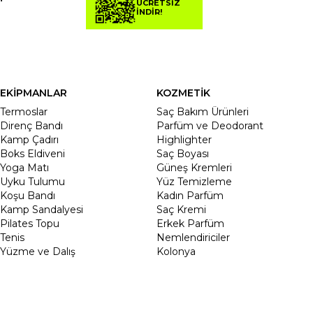
ÜCRETSİZ
İNDİR!
EKİPMANLAR
KOZMETİK
Termoslar
Saç Bakım Ürünleri
Direnç Bandı
Parfüm ve Deodorant
Kamp Çadırı
Highlighter
Boks Eldiveni
Saç Boyası
Yoga Matı
Güneş Kremleri
Uyku Tulumu
Yüz Temizleme
Koşu Bandı
Kadın Parfüm
Kamp Sandalyesi
Saç Kremi
Pilates Topu
Erkek Parfüm
Tenis
Nemlendiriciler
Yüzme ve Dalış
Kolonya