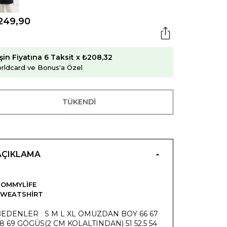
249,90
şin Fiyatına 6 Taksit x ₺208,32
rldcard ve Bonus'a Özel
TÜKENDI
AÇIKLAMA
OMMYLIFE
SWEATSHIRT
BEDENLER S M L XL OMUZDAN BOY 66 67
8 69 GÖGÜS(2 CM KOLALTINDAN) 51 52.5 54