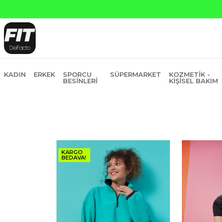
ı Kredi ve Garanti Bankasına Peşin Fiyatına 6 Taksit
KADIN
ERKEK
SPORCU
SÜPERMARKET
KOZMETIK -
BESINLERI
KIŞISEL BAKIM
KARGO
BEDAVA!