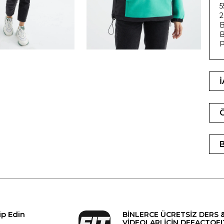
5
2
B
B
P
ip Edin
BİNLERCE ÜCRETSİZ DERS 
VİDEOLARI İÇİN DEFACTOFI