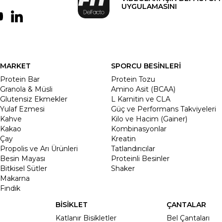
UYGULAMASINI
MARKET
SPORCU BESİNLERİ
Protein Bar
Protein Tozu
Granola & Müsli
Amino Asit (BCAA)
Glutensiz Ekmekler
L Karnitin ve CLA
Yulaf Ezmesi
Güç ve Performans Takviyeleri
Kahve
Kilo ve Hacim (Gainer)
Kakao
Kombinasyonlar
Çay
Kreatin
Propolis ve Arı Ürünleri
Tatlandırıcılar
Besin Mayası
Proteinli Besinler
Bitkisel Sütler
Shaker
Makarna
Fındık
BİSİKLET
ÇANTALAR
Katlanır Bisikletler
Bel Çantaları