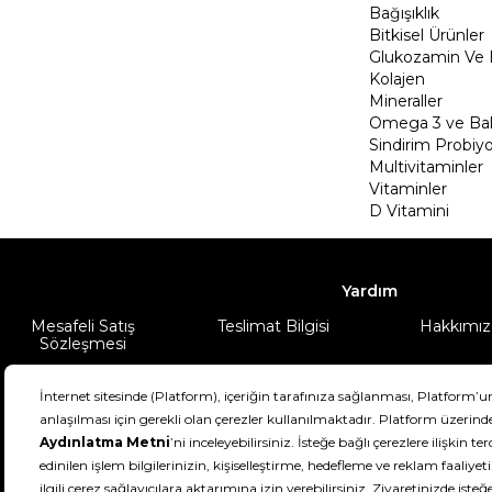
Bağışıklık
Bitkisel Ürünler
Glukozamin Ve 
Kolajen
Mineraller
Omega 3 ve Balı
Sindirim Probiyo
Multivitaminler
Vitaminler
D Vitamini
Yardım
Mesafeli Satış
Teslimat Bilgisi
Hakkımız
Sözleşmesi
Şartlar & Koşullar
Ürünüm