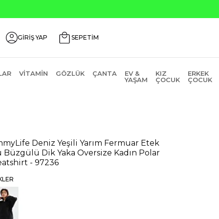
Seçili 
GİRİŞ YAP
SEPETİM
LAR
VITAMIN
GÖZLÜK
ÇANTA
EV &
KIZ
ERKEK
YAŞAM
ÇOCUK
ÇOCUK
myLife Deniz Yeşili Yarım Fermuar Etek
 Büzgülü Dik Yaka Oversize Kadın Polar
atshirt - 97236
KLER