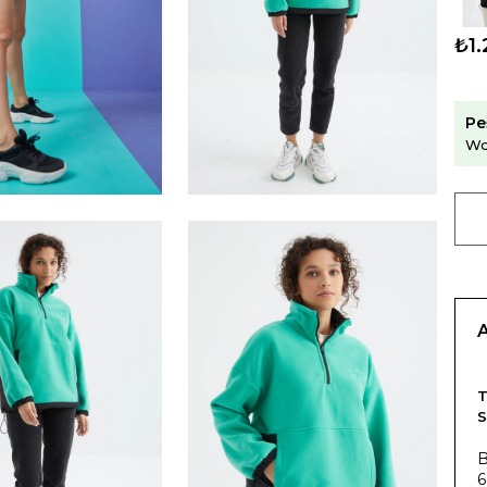
₺1.
Pe
Wo
T
6