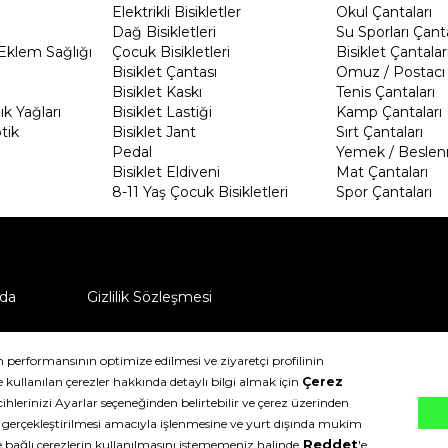
Elektrikli Bisikletler
Okul Çantaları
Dağ Bisikletleri
Su Sporları Çanta
Eklem Sağlığı
Çocuk Bisikletleri
Bisiklet Çantalar
Bisiklet Çantası
Omuz / Postacı 
Bisiklet Kaskı
Tenis Çantaları
k Yağları
Bisiklet Lastiği
Kamp Çantaları
tik
Bisiklet Jant
Sırt Çantaları
Pedal
Yemek / Beslen
Bisiklet Eldiveni
Mat Çantaları
8-11 Yaş Çocuk Bisikletleri
Spor Çantaları
da
Gizlilik Sözleşmesi
ü nasıl iade edebilirim?