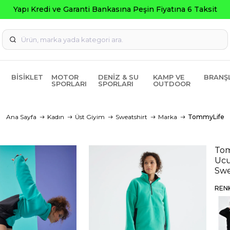
BISIKLET
MOTOR
DENIZ & SU
KAMP VE
BRANŞ
SPORLARI
SPORLARI
OUTDOOR
Ana Sayfa
Kadın
Üst Giyim
Sweatshirt
Marka
TommyLife
Tom
Ucu
Swe
REN