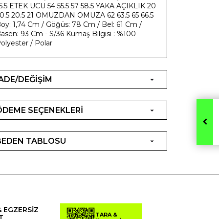
5.5 ETEK UCU 54 55.5 57 58.5 YAKA AÇIKLIK 20
0.5 20.5 21 OMUZDAN OMUZA 62 63.5 65 66.5
oy: 1,74 Cm / Göğüs: 78 Cm / Bel: 61 Cm /
asen: 93 Cm - S/36 Kumaş Bilgisi : %100
olyester / Polar
İADE/DEĞİŞİM
ÖDEME SEÇENEKLERİ
BEDEN TABLOSU
& EGZERSİZ
TARA &
T