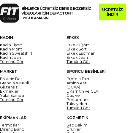
BİNLERCE ÜCRETSİZ DERS & EGZERSİZ
ÜCRETSİZ
VİDEOLARI İÇİN DEFACTOFIT
İNDİR
UYGULAMASINI
KADIN
ERKEK
Kadın Tişört
Erkek Tişört
Kadın Mont
Erkek Şort
Kadın Sweatshirt
Erkek Eşofman
Kadın Jean
Erkek Jean
Tümünü Gör
Tümünü Gör
MARKET
SPORCU BESİNLERİ
Protein Bar
Protein Tozu
Granola & Müsli
Amino Asit
Glutensiz
(BCAA)
Ekmekler
L Karnitin ve CLA
Yulaf Ezmesi
Güç ve
Tümünü Gör
Performans
Takviyeleri
Tümünü Gör
EKİPMANLAR
KOZMETİK
Termoslar
Saç Bakım
Direnç Bandı
Ürünleri