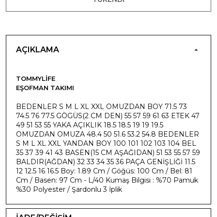
AÇIKLAMA
TOMMYLIFE
EŞOFMAN TAKIMI
BEDENLER S M L XL XXL OMUZDAN BOY 71.5 73
74.5 76 77.5 GÖGÜS(2 CM DEN) 55 57 59 61 63 ETEK 47
49 51 53 55 YAKA AÇIKLIK 18.5 18.5 19 19 19.5
OMUZDAN OMUZA 48.4 50 51.6 53.2 54.8 BEDENLER
S M L XL XXL YANDAN BOY 100 101 102 103 104 BEL
35 37 39 41 43 BASEN(15 CM AŞAĞIDAN) 51 53 55 57 59
BALDIR(AĞDAN) 32 33 34 35 36 PAÇA GENİŞLİĞİ 11.5
12 12.5 16 16.5 Boy: 1.89 Cm / Göğüs: 100 Cm / Bel: 81
Cm / Basen: 97 Cm - L/40 Kumaş Bilgisi : %70 Pamuk
%30 Polyester / Şardonlu 3 İplik