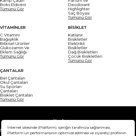
Kamp Çadırı
Parfüm ve
Boks Eldiveni
Deodorant
Tümünü Gör
Highlighter
Saç Boyası
Tümünü Gör
VİTAMİNLER
BİSİKLET
C Vitamini
Katlanır
Bağışıklık
Bisikletler
Bitkisel Ürünler
Elektrikli
Glukozamin Ve
Bisikletler
Eklem Sağlığı
Dağ Bisikletleri
Tümünü Gör
Çocuk Bisikletleri
Tümünü Gör
ÇANTALAR
Bel Çantaları
Okul Çantaları
Su Sporları
Çantaları
Bisiklet Çantaları
Tümünü Gör
Yardım
Mesafeli Satış Sözleşmesi
Teslimat Bilgisi