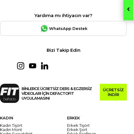
Yardıma mı ihtiyacın var?
WhatsApp Destek
Bizi Takip Edin
BİNLERCE ÜCRETSİZ DERS & EGZERSİZ
ÜCRETSİZ
VİDEOLARI İÇİN DEFACTOFIT
İNDİR
UYGULAMASINI
KADIN
ERKEK
Kadın Tişört
Erkek Tişört
Kadın Mont
Erkek Şort
Kadın Sweatshirt
Erkek Eşofman