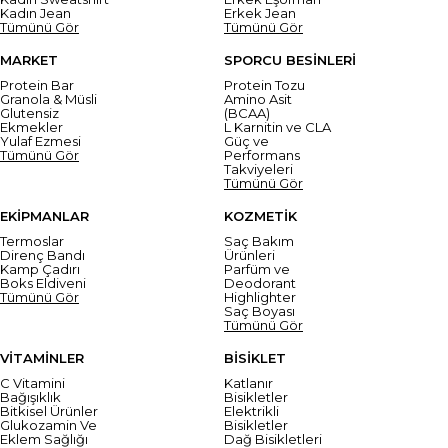
Kadın Jean
Erkek Jean
Tümünü Gör
Tümünü Gör
MARKET
SPORCU BESİNLERİ
Protein Bar
Protein Tozu
Granola & Müsli
Amino Asit
Glutensiz
(BCAA)
Ekmekler
L Karnitin ve CLA
Yulaf Ezmesi
Güç ve
Tümünü Gör
Performans
Takviyeleri
Tümünü Gör
EKİPMANLAR
KOZMETİK
Termoslar
Saç Bakım
Direnç Bandı
Ürünleri
Kamp Çadırı
Parfüm ve
Boks Eldiveni
Deodorant
Tümünü Gör
Highlighter
Saç Boyası
Tümünü Gör
VİTAMİNLER
BİSİKLET
C Vitamini
Katlanır
Bağışıklık
Bisikletler
Bitkisel Ürünler
Elektrikli
Glukozamin Ve
Bisikletler
Eklem Sağlığı
Dağ Bisikletleri