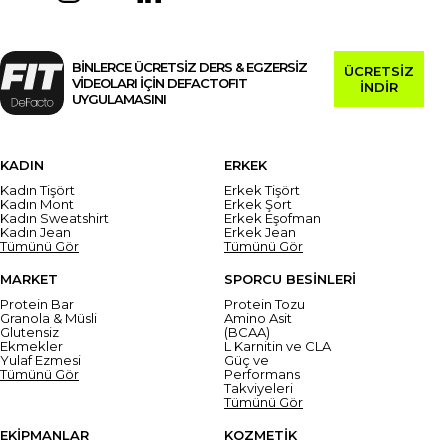
BİNLERCE ÜCRETSİZ DERS & EGZERSİZ
ÜCRETSİZ
VİDEOLARI İÇİN DEFACTOFIT
İNDİR
UYGULAMASINI
KADIN
ERKEK
Kadın Tişört
Erkek Tişört
Kadın Mont
Erkek Şort
Kadın Sweatshirt
Erkek Eşofman
Kadın Jean
Erkek Jean
Tümünü Gör
Tümünü Gör
MARKET
SPORCU BESİNLERİ
Protein Bar
Protein Tozu
Granola & Müsli
Amino Asit
Glutensiz
(BCAA)
Ekmekler
L Karnitin ve CLA
Yulaf Ezmesi
Güç ve
Tümünü Gör
Performans
Takviyeleri
Tümünü Gör
EKİPMANLAR
KOZMETİK