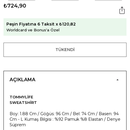
₺724,90
Peşin Fiyatına 6 Taksit x ₺120,82
Worldcard ve Bonus'a Özel
TÜKENDI
AÇIKLAMA
TOMMYLIFE
SWEATSHIRT
Boy: 1.88 Cm / Göğüs: 96 Cm / Bel: 74 Cm / Basen: 94
Cm - L Kumaş Bilgisi : %92 Pamuk %8 Elastan / Denye
Süprem