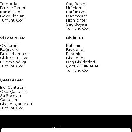
Termoslar
Saç Bakım
Direnç Bandı
Ürünleri
Kamp Çadırı
Parfüm ve
Boks Eldiveni
Deodorant
Tümünü Gör
Highlighter
Saç Boyası
Tümünü Gör
VİTAMİNLER
BİSİKLET
C Vitamini
Katlanır
Bağışıklık
Bisikletler
Bitkisel Ürünler
Elektrikli
Glukozamin Ve
Bisikletler
Eklem Sağlığı
Dağ Bisikletleri
Tümünü Gör
Çocuk Bisikletleri
Tümünü Gör
ÇANTALAR
Bel Çantaları
Okul Çantaları
Su Sporları
Çantaları
Bisiklet Çantaları
Tümünü Gör
Yardım