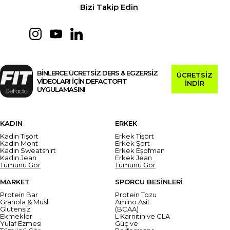
Bizi Takip Edin
BİNLERCE ÜCRETSİZ DERS & EGZERSİZ
ÜCRETSİZ
VİDEOLARI İÇİN DEFACTOFIT
İNDİR
UYGULAMASINI
KADIN
ERKEK
Kadın Tişört
Erkek Tişört
Kadın Mont
Erkek Şort
Kadın Sweatshirt
Erkek Eşofman
Kadın Jean
Erkek Jean
Tümünü Gör
Tümünü Gör
MARKET
SPORCU BESİNLERİ
Protein Bar
Protein Tozu
Granola & Müsli
Amino Asit
Glutensiz
(BCAA)
Ekmekler
L Karnitin ve CLA
Yulaf Ezmesi
Güç ve