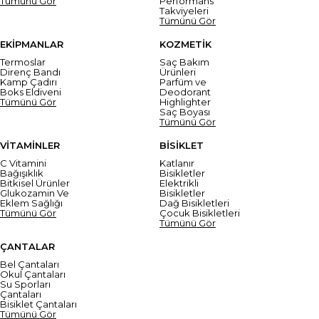
Tümünü Gör
Performans
Takviyeleri
Tümünü Gör
EKİPMANLAR
KOZMETİK
Termoslar
Saç Bakım
Direnç Bandı
Ürünleri
Kamp Çadırı
Parfüm ve
Boks Eldiveni
Deodorant
Tümünü Gör
Highlighter
Saç Boyası
Tümünü Gör
VİTAMİNLER
BİSİKLET
C Vitamini
Katlanır
Bağışıklık
Bisikletler
Bitkisel Ürünler
Elektrikli
Glukozamin Ve
Bisikletler
Eklem Sağlığı
Dağ Bisikletleri
Tümünü Gör
Çocuk Bisikletleri
Tümünü Gör
ÇANTALAR
Bel Çantaları
Okul Çantaları
Su Sporları
Çantaları
Bisiklet Çantaları
Tümünü Gör