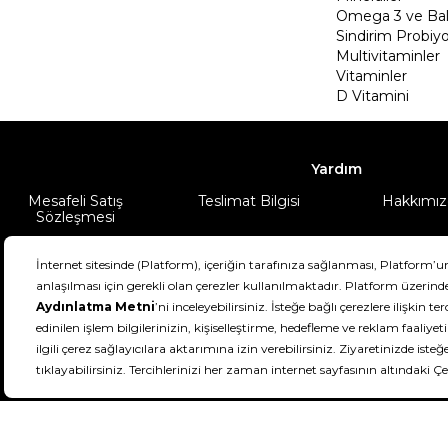
Omega 3 ve Balı
Sindirim Probiyo
Multivitaminler
Vitaminler
D Vitamini
Yardım
Mesafeli Satış
Teslimat Bilgisi
Hakkımız
Sözleşmesi
Şartlar & Koşullar
Ürünüm
DeFactoFIT ©️ 2022-2026. Tüm hakları sa
21