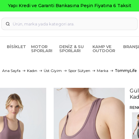
BISIKLET
MOTOR
DENIZ & SU
KAMP VE
BRANŞ
SPORLARI
SPORLARI
OUTDOOR
Ana Sayfa
Kadın
Üst Giyim
Spor Sütyen
Marka
TommyLife
Gül
Kad
REN