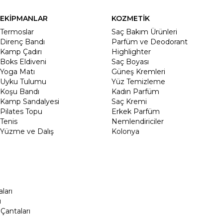
EKİPMANLAR
KOZMETİK
Termoslar
Saç Bakım Ürünleri
Direnç Bandı
Parfüm ve Deodorant
Kamp Çadırı
Highlighter
Boks Eldiveni
Saç Boyası
Yoga Matı
Güneş Kremleri
Uyku Tulumu
Yüz Temizleme
Koşu Bandı
Kadın Parfüm
Kamp Sandalyesi
Saç Kremi
Pilates Topu
Erkek Parfüm
Tenis
Nemlendiriciler
Yüzme ve Dalış
Kolonya
ları
ı
Çantaları