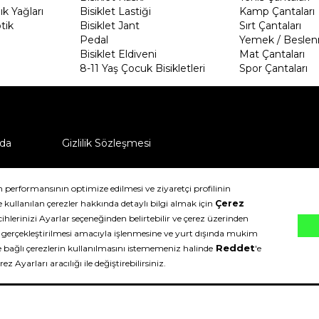
k Yağları
Bisiklet Lastiği
Kamp Çantaları
tik
Bisiklet Jant
Sırt Çantaları
Pedal
Yemek / Beslen
Bisiklet Eldiveni
Mat Çantaları
8-11 Yaş Çocuk Bisikletleri
Spor Çantaları
da
Gizlilik Sözleşmesi
ü nasıl iade edebilirim?
klıdır.