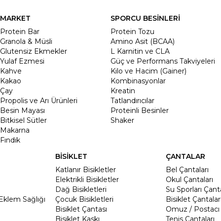
MARKET
SPORCU BESİNLERİ
Protein Bar
Protein Tozu
Granola & Müsli
Amino Asit (BCAA)
Glutensiz Ekmekler
L Karnitin ve CLA
Yulaf Ezmesi
Güç ve Performans Takviyeleri
Kahve
Kilo ve Hacim (Gainer)
Kakao
Kombinasyonlar
Çay
Kreatin
Propolis ve Arı Ürünleri
Tatlandırıcılar
Besin Mayası
Proteinli Besinler
Bitkisel Sütler
Shaker
Makarna
Fındık
BİSİKLET
ÇANTALAR
Katlanır Bisikletler
Bel Çantaları
Elektrikli Bisikletler
Okul Çantaları
Dağ Bisikletleri
Su Sporları Çanta
Eklem Sağlığı
Çocuk Bisikletleri
Bisiklet Çantalar
Bisiklet Çantası
Omuz / Postacı 
Bisiklet Kaskı
Tenis Çantaları