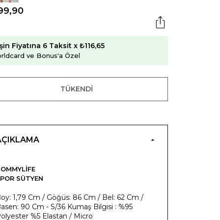
99,90
şin Fiyatına 6 Taksit x ₺116,65
rldcard ve Bonus'a Özel
TÜKENDI
AÇIKLAMA
OMMYLIFE
POR SÜTYEN
oy: 1,79 Cm / Göğüs: 86 Cm / Bel: 62 Cm /
asen: 90 Cm - S/36 Kumaş Bilgisi : %95
olyester %5 Elastan / Micro