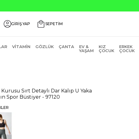
Seçili Ürünlerde ₺2000 Üzeri ₺200 İndirim Kodu: AGU
GİRİŞ YAP
SEPETİM
LAR
VITAMIN
GÖZLÜK
ÇANTA
EV &
KIZ
ERKEK
YAŞAM
ÇOCUK
ÇOCUK
 Kurusu Sırt Detaylı Dar Kalıp U Yaka
ın Spor Büstiyer - 97120
KLER