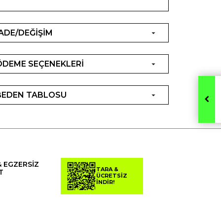
İADE/DEĞİŞİM
ÖDEME SEÇENEKLERİ
BEDEN TABLOSU
& EGZERSİZ
TARA &
T
ÜCRETSİZ
İNDİR!