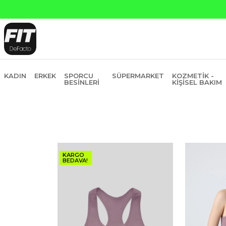
sit
KADIN
ERKEK
SPORCU
SÜPERMARKET
KOZMETIK -
BESINLERI
KIŞISEL BAKIM
KARGO
BEDAVA!