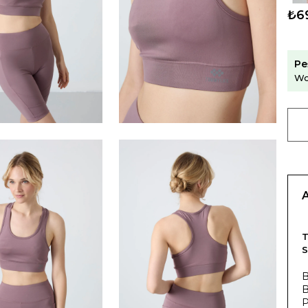
₺6
Pe
Wo
T
S
B
B
P