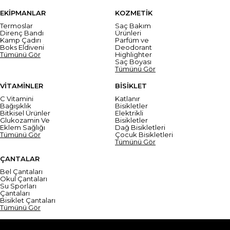
EKİPMANLAR
KOZMETİK
Termoslar
Saç Bakım
Direnç Bandı
Ürünleri
Kamp Çadırı
Parfüm ve
Boks Eldiveni
Deodorant
Tümünü Gör
Highlighter
Saç Boyası
Tümünü Gör
VİTAMİNLER
BİSİKLET
C Vitamini
Katlanır
Bağışıklık
Bisikletler
Bitkisel Ürünler
Elektrikli
Glukozamin Ve
Bisikletler
Eklem Sağlığı
Dağ Bisikletleri
Tümünü Gör
Çocuk Bisikletleri
Tümünü Gör
ÇANTALAR
Bel Çantaları
Okul Çantaları
Su Sporları
Çantaları
Bisiklet Çantaları
Tümünü Gör