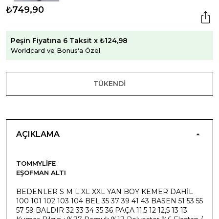
₺749,90
Peşin Fiyatına 6 Taksit x ₺124,98
Worldcard ve Bonus'a Özel
TÜKENDI
AÇIKLAMA
TOMMYLIFE
EŞOFMAN ALTI
BEDENLER S M L XL XXL YAN BOY KEMER DAHİL
100 101 102 103 104 BEL 35 37 39 41 43 BASEN 51 53 55
57 59 BALDIR 32 33 34 35 36 PAÇA 11,5 12 12,5 13 13