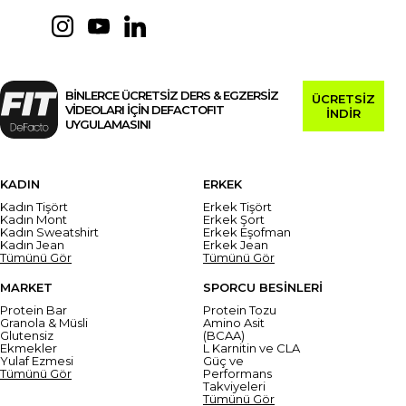
BİNLERCE ÜCRETSİZ DERS & EGZERSİZ
ÜCRETSİZ
VİDEOLARI İÇİN DEFACTOFIT
İNDİR
UYGULAMASINI
KADIN
ERKEK
Kadın Tişört
Erkek Tişört
Kadın Mont
Erkek Şort
Kadın Sweatshirt
Erkek Eşofman
Kadın Jean
Erkek Jean
Tümünü Gör
Tümünü Gör
MARKET
SPORCU BESİNLERİ
Protein Bar
Protein Tozu
Granola & Müsli
Amino Asit
Glutensiz
(BCAA)
Ekmekler
L Karnitin ve CLA
Yulaf Ezmesi
Güç ve
Tümünü Gör
Performans
Takviyeleri
Tümünü Gör