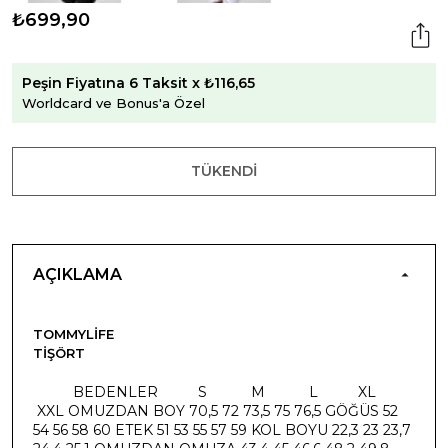
₺699,90
Peşin Fiyatına 6 Taksit x ₺116,65
Worldcard ve Bonus'a Özel
TÜKENDI
AÇIKLAMA
TOMMYLIFE
TIŞÖRT
​ BEDENLER S M L XL
XXL OMUZDAN BOY 70,5 72 73,5 75 76,5 GÖĞÜS 52
54 56 58 60 ETEK 51 53 55 57 59 KOL BOYU 22,3 23 23,7