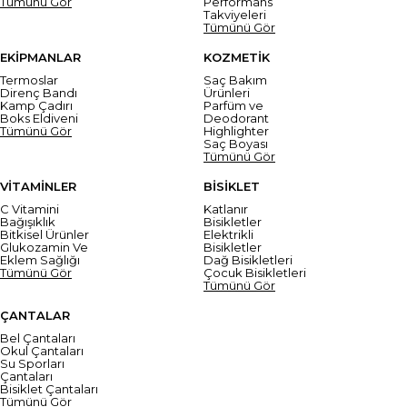
Tümünü Gör
Performans
Takviyeleri
Tümünü Gör
EKİPMANLAR
KOZMETİK
Termoslar
Saç Bakım
Direnç Bandı
Ürünleri
Kamp Çadırı
Parfüm ve
Boks Eldiveni
Deodorant
Tümünü Gör
Highlighter
Saç Boyası
Tümünü Gör
VİTAMİNLER
BİSİKLET
C Vitamini
Katlanır
Bağışıklık
Bisikletler
Bitkisel Ürünler
Elektrikli
Glukozamin Ve
Bisikletler
Eklem Sağlığı
Dağ Bisikletleri
Tümünü Gör
Çocuk Bisikletleri
Tümünü Gör
ÇANTALAR
Bel Çantaları
Okul Çantaları
Su Sporları
Çantaları
Bisiklet Çantaları
Tümünü Gör