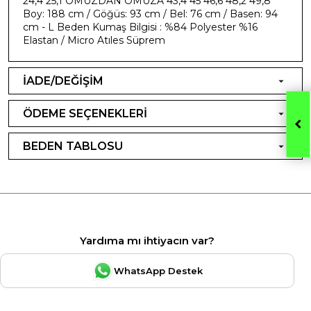
24,4 25,1 OMUZDAN OMUZA 43,4 45 46,6 48,2 49,8
Boy: 188 cm / Göğüs: 93 cm / Bel: 76 cm / Basen: 94
cm - L Beden Kumaş Bilgisi : %84 Polyester %16
Elastan / Micro Atıles Süprem
İADE/DEĞİŞİM
ÖDEME SEÇENEKLERİ
BEDEN TABLOSU
Yardıma mı ihtiyacın var?
WhatsApp Destek