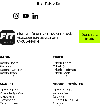
Bizi Takip Edin
BİNLERCE ÜCRETSİZ DERS & EGZERSİZ
ÜCRETSİZ
VİDEOLARI İÇİN DEFACTOFIT
İNDİR
UYGULAMASINI
KADIN
ERKEK
Kadın Tişört
Erkek Tişört
Kadın Mont
Erkek Şort
Kadın Sweatshirt
Erkek Eşofman
Kadın Jean
Erkek Jean
Tümünü Gör
Tümünü Gör
MARKET
SPORCU BESİNLERİ
Protein Bar
Protein Tozu
Granola & Müsli
Amino Asit
Glutensiz
(BCAA)
Ekmekler
L Karnitin ve CLA
Yulaf Ezmesi
Güç ve