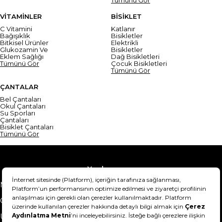
VİTAMİNLER
BİSİKLET
C Vitamini
Katlanır
Bağışıklık
Bisikletler
Bitkisel Ürünler
Elektrikli
Glukozamin Ve
Bisikletler
Eklem Sağlığı
Dağ Bisikletleri
Tümünü Gör
Çocuk Bisikletleri
Tümünü Gör
ÇANTALAR
Bel Çantaları
Okul Çantaları
Su Sporları
Çantaları
Bisiklet Çantaları
Tümünü Gör
Yardım
Mesafeli Satış Sözleşmesi
Teslimat Bilgisi
Gizlilik Sözleşmesi
Şartlar & Koşullar
Ürünümü nasıl iade
Hakkımızda