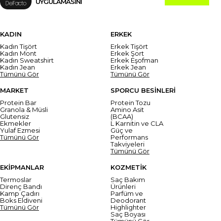
UYGULAMASINI
KADIN
ERKEK
Kadın Tişört
Erkek Tişört
Kadın Mont
Erkek Şort
Kadın Sweatshirt
Erkek Eşofman
Kadın Jean
Erkek Jean
Tümünü Gör
Tümünü Gör
MARKET
SPORCU BESİNLERİ
Protein Bar
Protein Tozu
Granola & Müsli
Amino Asit
Glutensiz
(BCAA)
Ekmekler
L Karnitin ve CLA
Yulaf Ezmesi
Güç ve
Tümünü Gör
Performans
Takviyeleri
Tümünü Gör
EKİPMANLAR
KOZMETİK
Termoslar
Saç Bakım
Direnç Bandı
Ürünleri
Kamp Çadırı
Parfüm ve
Boks Eldiveni
Deodorant
Tümünü Gör
Highlighter
Saç Boyası
Tümünü Gör