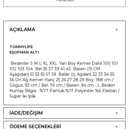
AÇIKLAMA
TOMMYLIFE
EŞOFMAN ALTI
Bedenler S M L XL XXL Yan Boy Kemer Dahil 100 101
102 103 104 Bel 35 37 39 41 43 Basen (15 CM
Aşağıdan) 51 53 55 57 59 Baldır (İç Ağdan) 32 33 34 35
36 Ön Ağ Kemer Hariç 25 26 27 28 29 Boy: 188 cm /
Göğüs: 93 cm / Bel: 76 cm / Basen: 94 cm - L Beden
Kumaş Bilgisi : %77 Pamuk %17 Polyester %6 Elastan /
Süper İki İplik
İADE/DEĞİŞİM
ÖDEME SEÇENEKLERİ