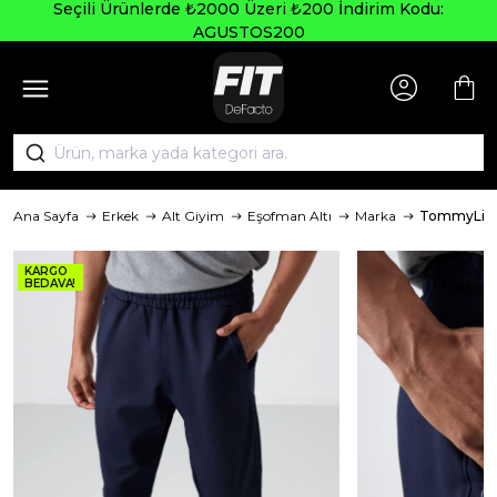
Seçili Ürünlerde ₺2000 Üzeri ₺200 İndirim Kodu:
AGUSTOS200
Ana Sayfa
Erkek
Alt Giyim
Eşofman Altı
Marka
TommyLif
KARGO
BEDAVA!