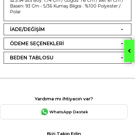
52.5 54 55.5 Boy: 1,74 Cm / Göğüs: 78 Cm / Bel: 61 Cm /
Basen: 93 Cm - S/36 Kumaş Bilgisi : %100 Polyester /
Polar
İADE/DEĞİŞİM
ÖDEME SEÇENEKLERİ
BEDEN TABLOSU
Yardıma mı ihtiyacın var?
WhatsApp Destek
Bizi Takip Edin