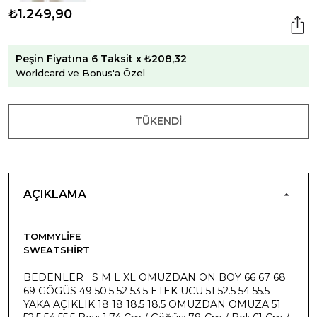
₺1.249,90
Peşin Fiyatına 6 Taksit x ₺208,32
Worldcard ve Bonus'a Özel
TÜKENDI
AÇIKLAMA
TOMMYLIFE
SWEATSHIRT
BEDENLER S M L XL OMUZDAN ÖN BOY 66 67 68
69 GÖGÜS 49 50.5 52 53.5 ETEK UCU 51 52.5 54 55.5
YAKA AÇIKLIK 18 18 18.5 18.5 OMUZDAN OMUZA 51