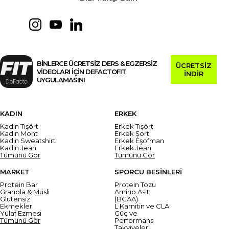
BİNLERCE ÜCRETSİZ DERS & EGZERSİZ
ÜCRETSİZ
VİDEOLARI İÇİN DEFACTOFIT
İNDİR
UYGULAMASINI
KADIN
ERKEK
Kadın Tişört
Erkek Tişört
Kadın Mont
Erkek Şort
Kadın Sweatshirt
Erkek Eşofman
Kadın Jean
Erkek Jean
Tümünü Gör
Tümünü Gör
MARKET
SPORCU BESİNLERİ
Protein Bar
Protein Tozu
Granola & Müsli
Amino Asit
Glutensiz
(BCAA)
Ekmekler
L Karnitin ve CLA
Yulaf Ezmesi
Güç ve
Tümünü Gör
Performans
Takviyeleri