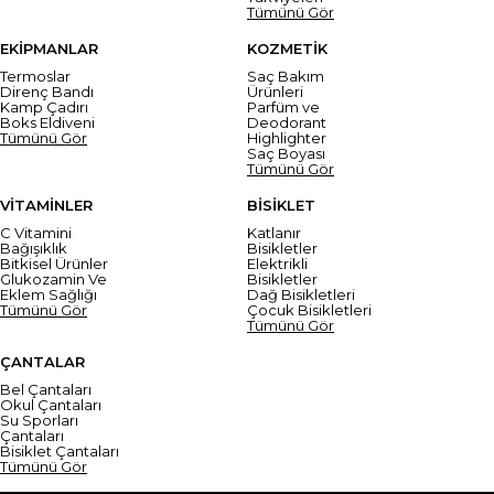
Tümünü Gör
EKİPMANLAR
KOZMETİK
Termoslar
Saç Bakım
Direnç Bandı
Ürünleri
Kamp Çadırı
Parfüm ve
Boks Eldiveni
Deodorant
Tümünü Gör
Highlighter
Saç Boyası
Tümünü Gör
VİTAMİNLER
BİSİKLET
C Vitamini
Katlanır
Bağışıklık
Bisikletler
Bitkisel Ürünler
Elektrikli
Glukozamin Ve
Bisikletler
Eklem Sağlığı
Dağ Bisikletleri
Tümünü Gör
Çocuk Bisikletleri
Tümünü Gör
ÇANTALAR
Bel Çantaları
Okul Çantaları
Su Sporları
Çantaları
Bisiklet Çantaları
Tümünü Gör