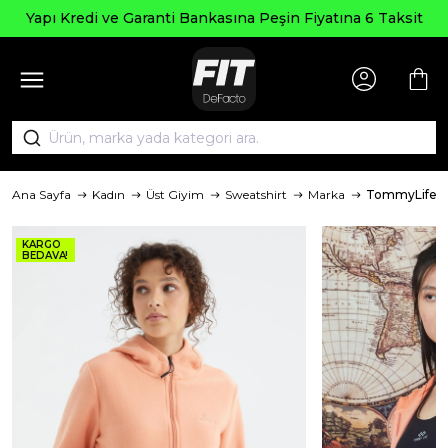
Seçili Ü
e Garanti Bankasına Peşin Fiyatına 6 Taksit
Ana Sayfa
Kadın
Üst Giyim
Sweatshirt
Marka
TommyLife
KARGO
BEDAVA!