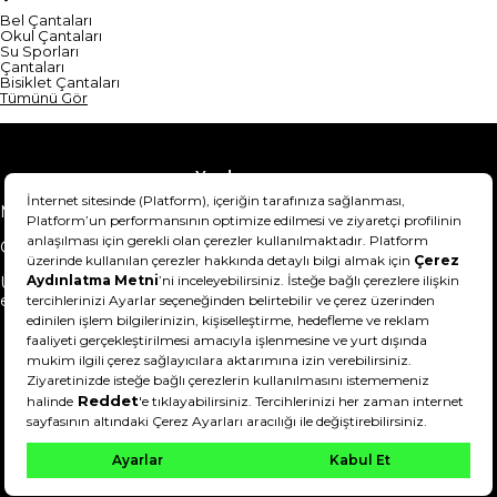
Bel Çantaları
Okul Çantaları
Su Sporları
Çantaları
Bisiklet Çantaları
Tümünü Gör
Yardım
Mesafeli Satış Sözleşmesi
Teslimat Bilgisi
Gizlilik Sözleşmesi
Şartlar & Koşullar
Ürünümü nasıl iade
Hakkımızda
edebilirim?
DeFactoFIT ©️ 2022-2026. Tüm hakları saklıdır.
11