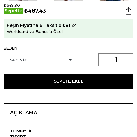
₺649,90
₺487,43
Sepette
Peşin Fiyatına 6 Taksit x ₺81,24
Worldcard ve Bonus'a Özel
BEDEN
SEPETE EKLE
AÇIKLAMA
TOMMYLIFE
TIŞÖRT