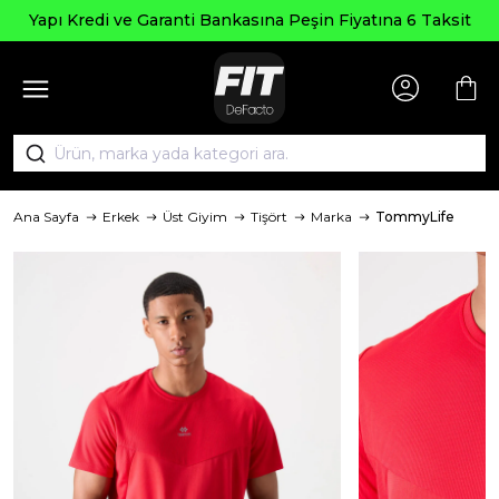
pı Kredi ve Garanti Bankasına Peşin Fiyatına 6 Taksit
Ana Sayfa
Erkek
Üst Giyim
Tişört
Marka
TommyLife