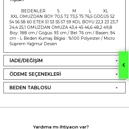
​ BEDENLER S M L XL
XXL OMUZDAN BOY 70,5 72 73,5 75 76,5 GÖĞÜS 52
54 56 58 60 ETEK 51 53 55 57 59 KOL BOYU 22,3 23 23,7
24,4 25,1 OMUZDAN OMUZA 43,4 45 46,6 48,2 49,8
Boy: 188 cm / Göğüs: 93 cm / Bel: 76 cm / Basen: 94
cm - L Beden Kumaş Bilgisi : %100 Polyester / Mıcro
Süprem Yağmur Desen
İADE/DEĞİŞİM
ÖDEME SEÇENEKLERİ
BEDEN TABLOSU
Yardıma mı ihtiyacın var?