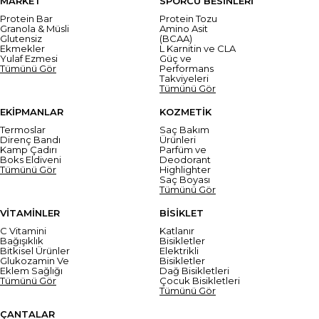
MARKET
SPORCU BESİNLERİ
Protein Bar
Protein Tozu
Granola & Müsli
Amino Asit
Glutensiz
(BCAA)
Ekmekler
L Karnitin ve CLA
Yulaf Ezmesi
Güç ve
Tümünü Gör
Performans
Takviyeleri
Tümünü Gör
EKİPMANLAR
KOZMETİK
Termoslar
Saç Bakım
Direnç Bandı
Ürünleri
Kamp Çadırı
Parfüm ve
Boks Eldiveni
Deodorant
Tümünü Gör
Highlighter
Saç Boyası
Tümünü Gör
VİTAMİNLER
BİSİKLET
C Vitamini
Katlanır
Bağışıklık
Bisikletler
Bitkisel Ürünler
Elektrikli
Glukozamin Ve
Bisikletler
Eklem Sağlığı
Dağ Bisikletleri
Tümünü Gör
Çocuk Bisikletleri
Tümünü Gör
ÇANTALAR