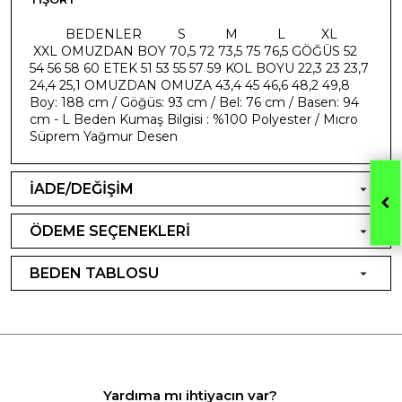
​ BEDENLER S M L XL
XXL OMUZDAN BOY 70,5 72 73,5 75 76,5 GÖĞÜS 52
54 56 58 60 ETEK 51 53 55 57 59 KOL BOYU 22,3 23 23,7
24,4 25,1 OMUZDAN OMUZA 43,4 45 46,6 48,2 49,8
Boy: 188 cm / Göğüs: 93 cm / Bel: 76 cm / Basen: 94
cm - L Beden Kumaş Bilgisi : %100 Polyester / Mıcro
Süprem Yağmur Desen
İADE/DEĞİŞİM
ÖDEME SEÇENEKLERİ
BEDEN TABLOSU
Yardıma mı ihtiyacın var?