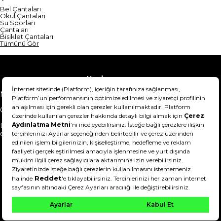
Bel Çantaları
Okul Çantaları
Su Sporları
Çantaları
Bisiklet Çantaları
Tümünü Gör
Yardım
Mesafeli Satış Sözleşmesi
Teslimat Bilgisi
Gizlilik Sözleşmesi
Şartlar & Koşullar
Ürünümü nasıl iade
Hakkımızda
edebilirim?
DeFactoFIT ©️ 2022-2026. Tüm hakları saklıdır.
11