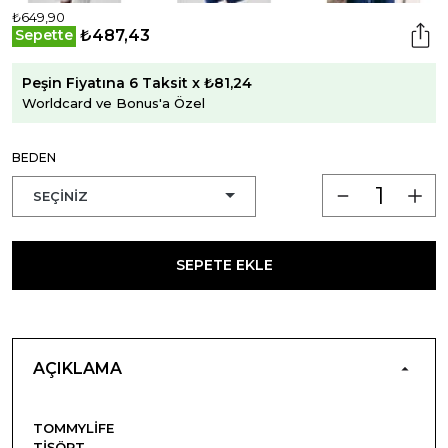
₺649,90
₺487,43
Sepette
Peşin Fiyatına 6 Taksit x ₺81,24
Worldcard ve Bonus'a Özel
BEDEN
SEPETE EKLE
AÇIKLAMA
TOMMYLIFE
TIŞÖRT