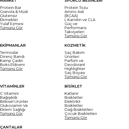
MARKET
SPORCU BESİNLERİ
Protein Bar
Protein Tozu
Granola & Müsli
Amino Asit
Glutensiz
(BCAA)
Ekmekler
L Karnitin ve CLA
Yulaf Ezmesi
Güç ve
Tümünü Gör
Performans
Takviyeleri
Tümünü Gör
EKİPMANLAR
KOZMETİK
Termoslar
Saç Bakım
Direnç Bandı
Ürünleri
Kamp Çadırı
Parfüm ve
Boks Eldiveni
Deodorant
Tümünü Gör
Highlighter
Saç Boyası
Tümünü Gör
VİTAMİNLER
BİSİKLET
C Vitamini
Katlanır
Bağışıklık
Bisikletler
Bitkisel Ürünler
Elektrikli
Glukozamin Ve
Bisikletler
Eklem Sağlığı
Dağ Bisikletleri
Tümünü Gör
Çocuk Bisikletleri
Tümünü Gör
ÇANTALAR