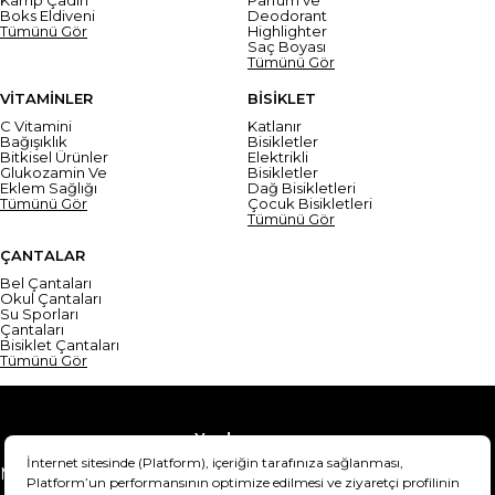
Kamp Çadırı
Parfüm ve
Boks Eldiveni
Deodorant
Tümünü Gör
Highlighter
Saç Boyası
Tümünü Gör
VİTAMİNLER
BİSİKLET
C Vitamini
Katlanır
Bağışıklık
Bisikletler
Bitkisel Ürünler
Elektrikli
Glukozamin Ve
Bisikletler
Eklem Sağlığı
Dağ Bisikletleri
Tümünü Gör
Çocuk Bisikletleri
Tümünü Gör
ÇANTALAR
Bel Çantaları
Okul Çantaları
Su Sporları
Çantaları
Bisiklet Çantaları
Tümünü Gör
Yardım
Mesafeli Satış Sözleşmesi
Teslimat Bilgisi