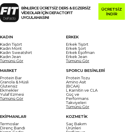
BİNLERCE ÜCRETSİZ DERS & EGZERSİZ
ÜCRETSİZ
VİDEOLARI İÇİN DEFACTOFIT
İNDİR
UYGULAMASINI
KADIN
ERKEK
Kadın Tişört
Erkek Tişört
Kadın Mont
Erkek Şort
Kadın Sweatshirt
Erkek Eşofman
Kadın Jean
Erkek Jean
Tümünü Gör
Tümünü Gör
MARKET
SPORCU BESİNLERİ
Protein Bar
Protein Tozu
Granola & Müsli
Amino Asit
Glutensiz
(BCAA)
Ekmekler
L Karnitin ve CLA
Yulaf Ezmesi
Güç ve
Tümünü Gör
Performans
Takviyeleri
Tümünü Gör
EKİPMANLAR
KOZMETİK
Termoslar
Saç Bakım
Direnç Bandı
Ürünleri