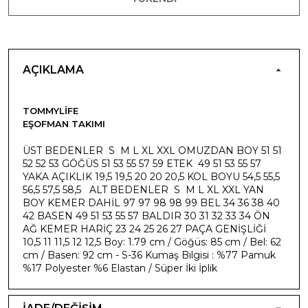
AÇIKLAMA
TOMMYLIFE
EŞOFMAN TAKIMI
ÜST BEDENLER S M L XL XXL OMUZDAN BOY 51 51
52 52 53 GÖĞÜS 51 53 55 57 59 ETEK 49 51 53 55 57
YAKA AÇIKLIK 19,5 19,5 20 20 20,5 KOL BOYU 54,5 55,5
56,5 57,5 58,5 ALT BEDENLER S M L XL XXL YAN
BOY KEMER DAHİL 97 97 98 98 99 BEL 34 36 38 40
42 BASEN 49 51 53 55 57 BALDIR 30 31 32 33 34 ÖN
AĞ KEMER HARİÇ 23 24 25 26 27 PAÇA GENİŞLİĞİ
10,5 11 11,5 12 12,5 Boy: 1.79 cm / Göğüs: 85 cm / Bel: 62
cm / Basen: 92 cm - S-36 Kumaş Bilgisi : %77 Pamuk
%17 Polyester %6 Elastan / Süper İki İplik