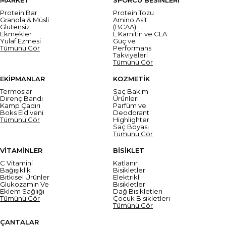
Protein Bar
Protein Tozu
Granola & Müsli
Amino Asit
Glutensiz
(BCAA)
Ekmekler
L Karnitin ve CLA
Yulaf Ezmesi
Güç ve
Tümünü Gör
Performans
Takviyeleri
Tümünü Gör
EKİPMANLAR
KOZMETİK
Termoslar
Saç Bakım
Direnç Bandı
Ürünleri
Kamp Çadırı
Parfüm ve
Boks Eldiveni
Deodorant
Tümünü Gör
Highlighter
Saç Boyası
Tümünü Gör
VİTAMİNLER
BİSİKLET
C Vitamini
Katlanır
Bağışıklık
Bisikletler
Bitkisel Ürünler
Elektrikli
Glukozamin Ve
Bisikletler
Eklem Sağlığı
Dağ Bisikletleri
Tümünü Gör
Çocuk Bisikletleri
Tümünü Gör
ÇANTALAR