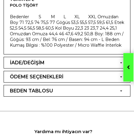
POLO TIŞÖRT
Bedenler S M L XL XXL Omuzdan
Boy 71 72,5 74 75,5 77 Göğüs 53,5 55,5 57,5 59,5 61,5 Etek
52,5 54,5 56,5 58,5 60,5 Kol Boyu 22,3 23 23,7 24,4 25,1
Omuzdan Omuza 44,4 46 47,6 49,2 50,8 Boy: 188 cm /
Göğüs: 93 cm / Bel: 76 cm / Basen: 94 cm - L Beden
Kumaş Bilgisi : %100 Polyester / Mıcro Waffle İnterlok
İADE/DEĞİŞİM
ÖDEME SEÇENEKLERİ
BEDEN TABLOSU
Yardıma mı ihtiyacın var?