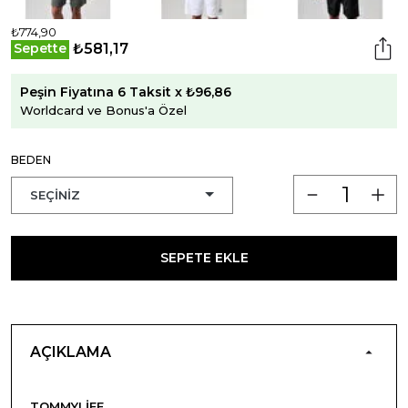
₺774,90
₺581,17
Sepette
Peşin Fiyatına 6 Taksit x ₺96,86
Worldcard ve Bonus'a Özel
BEDEN
SEPETE EKLE
AÇIKLAMA
TOMMYLIFE