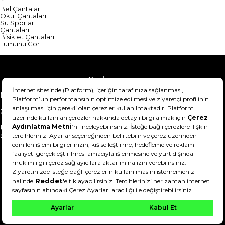
Bel Çantaları
Okul Çantaları
Su Sporları
Çantaları
Bisiklet Çantaları
Tümünü Gör
Yardım
Mesafeli Satış Sözleşmesi
Teslimat Bilgisi
Gizlilik Sözleşmesi
Şartlar & Koşullar
Ürünümü nasıl iade
Hakkımızda
edebilirim?
DeFactoFIT ©️ 2022-2026. Tüm hakları saklıdır.
21