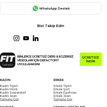
WhatsApp Destek
Bizi Takip Edin
BİNLERCE ÜCRETSİZ DERS & EGZERSİZ
ÜCRETSİZ
VİDEOLARI İÇİN DEFACTOFIT
İNDİR
UYGULAMASINI
KADIN
ERKEK
Kadın Tişört
Erkek Tişört
Kadın Mont
Erkek Şort
Kadın Sweatshirt
Erkek Eşofman
Kadın Jean
Erkek Jean
Tümünü Gör
Tümünü Gör
MARKET
SPORCU BESİNLERİ