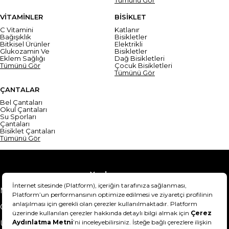
VİTAMİNLER
BİSİKLET
C Vitamini
Katlanır
Bağışıklık
Bisikletler
Bitkisel Ürünler
Elektrikli
Glukozamin Ve
Bisikletler
Eklem Sağlığı
Dağ Bisikletleri
Tümünü Gör
Çocuk Bisikletleri
Tümünü Gör
ÇANTALAR
Bel Çantaları
Okul Çantaları
Su Sporları
Çantaları
Bisiklet Çantaları
Tümünü Gör
Yardım
Mesafeli Satış Sözleşmesi
Teslimat Bilgisi
Gizlilik Sözleşmesi
Şartlar & Koşullar
Ürünümü nasıl iade
Hakkımızda