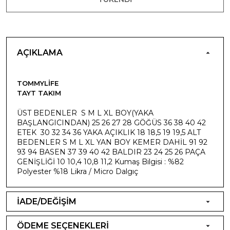
AÇIKLAMA
TOMMYLIFE
TAYT TAKIM
ÜST BEDENLER S M L XL BOY(YAKA
BAŞLANGICINDAN) 25 26 27 28 GÖĞÜS 36 38 40 42
ETEK 30 32 34 36 YAKA AÇIKLIK 18 18,5 19 19,5 ALT
BEDENLER S M L XL YAN BOY KEMER DAHİL 91 92
93 94 BASEN 37 39 40 42 BALDIR 23 24 25 26 PAÇA
GENİŞLİĞİ 10 10,4 10,8 11,2 Kumaş Bilgisi : %82
Polyester %18 Likra / Micro Dalgıç
İADE/DEĞİŞİM
ÖDEME SEÇENEKLERİ