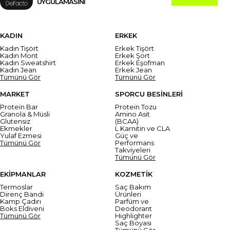
UYGULAMASINI
KADIN
ERKEK
Kadın Tişört
Erkek Tişört
Kadın Mont
Erkek Şort
Kadın Sweatshirt
Erkek Eşofman
Kadın Jean
Erkek Jean
Tümünü Gör
Tümünü Gör
MARKET
SPORCU BESİNLERİ
Protein Bar
Protein Tozu
Granola & Müsli
Amino Asit
Glutensiz
(BCAA)
Ekmekler
L Karnitin ve CLA
Yulaf Ezmesi
Güç ve
Tümünü Gör
Performans
Takviyeleri
Tümünü Gör
EKİPMANLAR
KOZMETİK
Termoslar
Saç Bakım
Direnç Bandı
Ürünleri
Kamp Çadırı
Parfüm ve
Boks Eldiveni
Deodorant
Tümünü Gör
Highlighter
Saç Boyası
Tümünü Gör