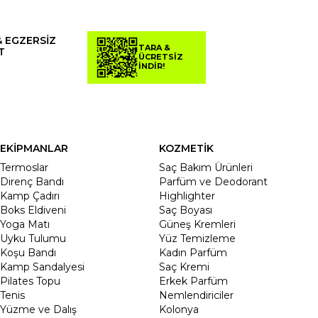
& EGZERSİZ
TARA &
T
ÜCRETSİZ
İNDİR!
EKİPMANLAR
KOZMETİK
Termoslar
Saç Bakım Ürünleri
Direnç Bandı
Parfüm ve Deodorant
Kamp Çadırı
Highlighter
Boks Eldiveni
Saç Boyası
Yoga Matı
Güneş Kremleri
Uyku Tulumu
Yüz Temizleme
Koşu Bandı
Kadın Parfüm
Kamp Sandalyesi
Saç Kremi
Pilates Topu
Erkek Parfüm
Tenis
Nemlendiriciler
Yüzme ve Dalış
Kolonya