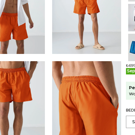
₺69
Sep
Pe
Wo
BED