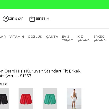
Seçili Ürünlerde ₺2000 Üzeri ₺200 İn
GİRİŞ YAP
SEPETİM
LAR
VITAMIN
GÖZLÜK
ÇANTA
EV &
KIZ
ERKEK
YAŞAM
ÇOCUK
ÇOCUK
n Oranj Hızlı Kuruyan Standart Fit Erkek
iz Şortu - 81237
KLER