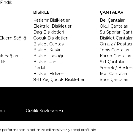
Fındık
BİSİKLET
ÇANTALAR
Katlanır Bisikletler
Bel Çantaları
Elektrikli Bisikletler
Okul Çantaları
Dağ Bisikletleri
Su Sporları Çanta
Eklem Sağlığı
Çocuk Bisikletleri
Bisiklet Çantalar
Bisiklet Çantası
Omuz / Postacı 
Bisiklet Kaskı
Tenis Çantaları
k Yağları
Bisiklet Lastiği
Kamp Çantaları
tik
Bisiklet Jant
Sırt Çantaları
Pedal
Yemek / Beslen
Bisiklet Eldiveni
Mat Çantaları
8-11 Yaş Çocuk Bisikletleri
Spor Çantaları
da
Gizlilik Sözleşmesi
ü nasıl iade edebilirim?