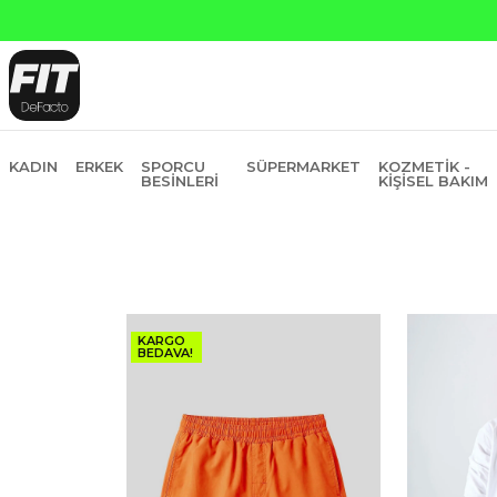
in Fiyatına 6 Taksit
KADIN
ERKEK
SPORCU
SÜPERMARKET
KOZMETIK -
BESINLERI
KIŞISEL BAKIM
KARGO
BEDAVA!