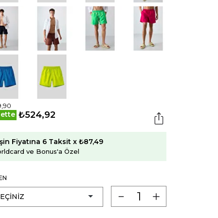
9,90
₺524,92
ette
şin Fiyatına 6 Taksit x ₺87,49
rldcard ve Bonus'a Özel
EN