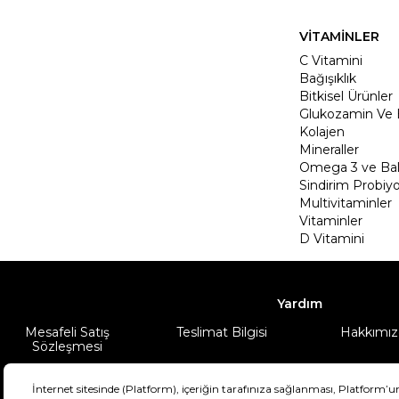
VİTAMİNLER
C Vitamini
Bağışıklık
Bitkisel Ürünler
Glukozamin Ve 
Kolajen
Mineraller
Omega 3 ve Balı
Sindirim Probiyo
Multivitaminler
Vitaminler
D Vitamini
Yardım
Mesafeli Satış
Teslimat Bilgisi
Hakkımız
Sözleşmesi
Şartlar & Koşullar
Ürünüm