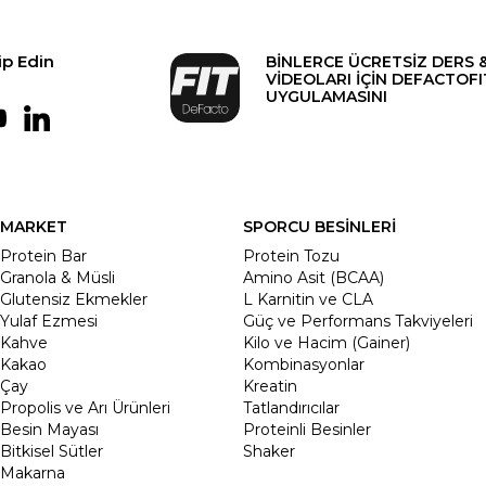
ip Edin
BİNLERCE ÜCRETSİZ DERS 
VİDEOLARI İÇİN DEFACTOFI
UYGULAMASINI
MARKET
SPORCU BESİNLERİ
Protein Bar
Protein Tozu
Granola & Müsli
Amino Asit (BCAA)
Glutensiz Ekmekler
L Karnitin ve CLA
Yulaf Ezmesi
Güç ve Performans Takviyeleri
Kahve
Kilo ve Hacim (Gainer)
Kakao
Kombinasyonlar
Çay
Kreatin
Propolis ve Arı Ürünleri
Tatlandırıcılar
Besin Mayası
Proteinli Besinler
Bitkisel Sütler
Shaker
Makarna