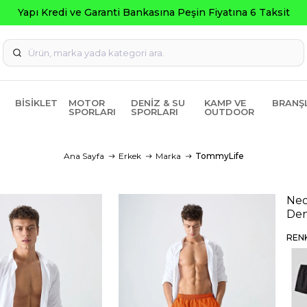
BISIKLET
MOTOR
DENIZ & SU
KAMP VE
BRANŞ
SPORLARI
SPORLARI
OUTDOOR
Ana Sayfa
Erkek
Marka
TommyLife
Neo
Den
REN