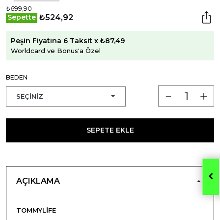
₺699,90
₺524,92
Sepette
Peşin Fiyatına 6 Taksit x ₺87,49
Worldcard ve Bonus'a Özel
BEDEN
SEPETE EKLE
AÇIKLAMA
TOMMYLIFE