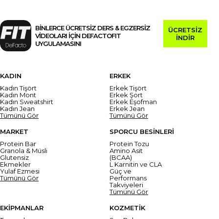
BİNLERCE ÜCRETSİZ DERS & EGZERSİZ
ÜCRETSİZ
VİDEOLARI İÇİN DEFACTOFIT
İNDİR
UYGULAMASINI
KADIN
ERKEK
Kadın Tişört
Erkek Tişört
Kadın Mont
Erkek Şort
Kadın Sweatshirt
Erkek Eşofman
Kadın Jean
Erkek Jean
Tümünü Gör
Tümünü Gör
MARKET
SPORCU BESİNLERİ
Protein Bar
Protein Tozu
Granola & Müsli
Amino Asit
Glutensiz
(BCAA)
Ekmekler
L Karnitin ve CLA
Yulaf Ezmesi
Güç ve
Tümünü Gör
Performans
Takviyeleri
Tümünü Gör
EKİPMANLAR
KOZMETİK