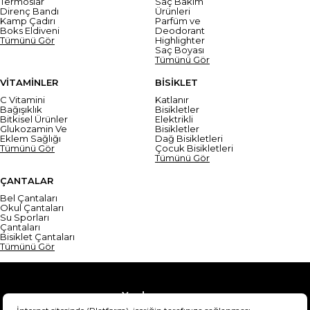
Termoslar
Saç Bakım
Direnç Bandı
Ürünleri
Kamp Çadırı
Parfüm ve
Boks Eldiveni
Deodorant
Tümünü Gör
Highlighter
Saç Boyası
Tümünü Gör
VİTAMİNLER
BİSİKLET
C Vitamini
Katlanır
Bağışıklık
Bisikletler
Bitkisel Ürünler
Elektrikli
Glukozamin Ve
Bisikletler
Eklem Sağlığı
Dağ Bisikletleri
Tümünü Gör
Çocuk Bisikletleri
Tümünü Gör
ÇANTALAR
Bel Çantaları
Okul Çantaları
Su Sporları
Çantaları
Bisiklet Çantaları
Tümünü Gör
Yardım