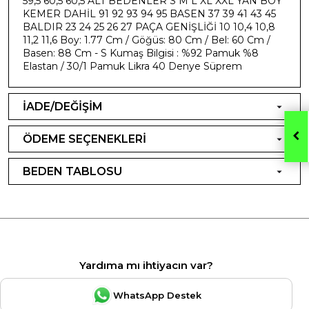
59,5 60,5 60,5 ALT BEDENLER S M L XL XXL YAN BOY
KEMER DAHİL 91 92 93 94 95 BASEN 37 39 41 43 45
BALDIR 23 24 25 26 27 PAÇA GENİŞLİĞİ 10 10,4 10,8
11,2 11,6 Boy: 1.77 Cm / Göğüs: 80 Cm / Bel: 60 Cm /
Basen: 88 Cm - S Kumaş Bilgisi : %92 Pamuk %8
Elastan / 30/1 Pamuk Likra 40 Denye Süprem
İADE/DEĞİŞİM
ÖDEME SEÇENEKLERİ
BEDEN TABLOSU
Yardıma mı ihtiyacın var?
WhatsApp Destek