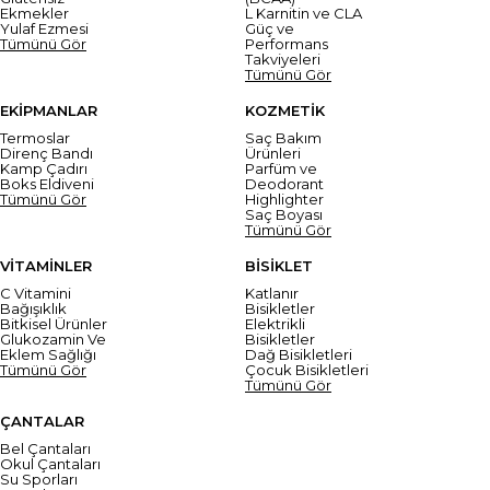
Ekmekler
L Karnitin ve CLA
Yulaf Ezmesi
Güç ve
Tümünü Gör
Performans
Takviyeleri
Tümünü Gör
EKİPMANLAR
KOZMETİK
Termoslar
Saç Bakım
Direnç Bandı
Ürünleri
Kamp Çadırı
Parfüm ve
Boks Eldiveni
Deodorant
Tümünü Gör
Highlighter
Saç Boyası
Tümünü Gör
VİTAMİNLER
BİSİKLET
C Vitamini
Katlanır
Bağışıklık
Bisikletler
Bitkisel Ürünler
Elektrikli
Glukozamin Ve
Bisikletler
Eklem Sağlığı
Dağ Bisikletleri
Tümünü Gör
Çocuk Bisikletleri
Tümünü Gör
ÇANTALAR
Bel Çantaları
Okul Çantaları
Su Sporları