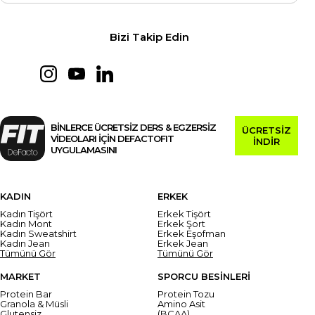
Bizi Takip Edin
BİNLERCE ÜCRETSİZ DERS & EGZERSİZ
ÜCRETSİZ
VİDEOLARI İÇİN DEFACTOFIT
İNDİR
UYGULAMASINI
KADIN
ERKEK
Kadın Tişört
Erkek Tişört
Kadın Mont
Erkek Şort
Kadın Sweatshirt
Erkek Eşofman
Kadın Jean
Erkek Jean
Tümünü Gör
Tümünü Gör
MARKET
SPORCU BESİNLERİ
Protein Bar
Protein Tozu
Granola & Müsli
Amino Asit
Glutensiz
(BCAA)