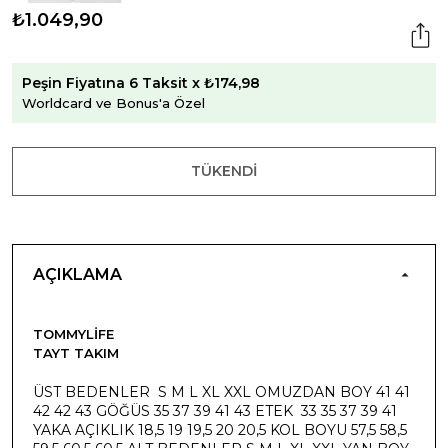
₺1.049,90
Peşin Fiyatına 6 Taksit x ₺174,98
Worldcard ve Bonus'a Özel
TÜKENDI
AÇIKLAMA
TOMMYLIFE
TAYT TAKIM
ÜST BEDENLER S M L XL XXL OMUZDAN BOY 41 41
42 42 43 GÖĞÜS 35 37 39 41 43 ETEK 33 35 37 39 41
YAKA AÇIKLIK 18,5 19 19,5 20 20,5 KOL BOYU 57,5 58,5