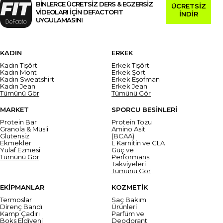
BİNLERCE ÜCRETSİZ DERS & EGZERSİZ
ÜCRETSİZ
VİDEOLARI İÇİN DEFACTOFIT
İNDİR
UYGULAMASINI
KADIN
ERKEK
Kadın Tişört
Erkek Tişört
Kadın Mont
Erkek Şort
Kadın Sweatshirt
Erkek Eşofman
Kadın Jean
Erkek Jean
Tümünü Gör
Tümünü Gör
MARKET
SPORCU BESİNLERİ
Protein Bar
Protein Tozu
Granola & Müsli
Amino Asit
Glutensiz
(BCAA)
Ekmekler
L Karnitin ve CLA
Yulaf Ezmesi
Güç ve
Tümünü Gör
Performans
Takviyeleri
Tümünü Gör
EKİPMANLAR
KOZMETİK
Termoslar
Saç Bakım
Direnç Bandı
Ürünleri
Kamp Çadırı
Parfüm ve
Boks Eldiveni
Deodorant