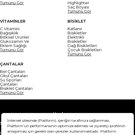
Tümünü Gör
Highlighter
Saç Boyası
Tümünü Gör
VİTAMİNLER
BİSİKLET
C Vitamini
Katlanır
Bağışıklık
Bisikletler
Bitkisel Ürünler
Elektrikli
Glukozamin Ve
Bisikletler
Eklem Sağlığı
Dağ Bisikletleri
Tümünü Gör
Çocuk Bisikletleri
Tümünü Gör
ÇANTALAR
Bel Çantaları
Okul Çantaları
Su Sporları
Çantaları
Bisiklet Çantaları
Tümünü Gör
Yardım
Mesafeli Satış Sözleşmesi
Teslimat Bilgisi
Gizlilik Sözleşmesi
Şartlar & Koşullar