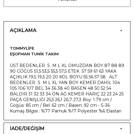
AÇIKLAMA
TOMMYLIFE
EŞOFMAN TUNIK TAKIM
ÜST BEDENLER S M L XL OMUZDAN BOY 87 88 89
90 GÖĞÜS 51,5 53,5 55,5 57,5 ETEK 57 59 61 63 YAKA
AÇIKLIK 19,5 19,5 20 20 KOL BOYU 55 56 57 58 ALT
BEDENLER S M L XL YAN BOY KEMER DAHİL 104
105 106 107 BEL 34 36 38 40 BASEN 48 50 52 54
BALDIR 31 32 33 34 ÖN AĞ KEMER HARİÇ 22 23 24 25
PAÇA GENİŞLİĞİ 25,5 26,1 26,7 27,3 Boy: 1.79 cm /
Göğüs: 85 cm / Bel: 62 cm / Basen: 92 cm - S-36
Kumaş Bilgisi : %77 Pamuk %17 Polyester %6 Elastan
İADE/DEĞİŞİM