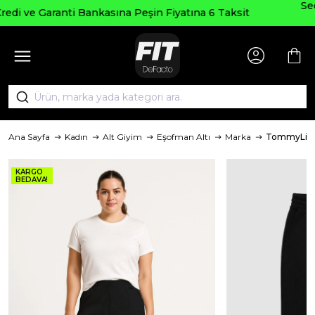
Seçili Ürünlerde ₺2000 Üzeri ₺200 İ
yatına 6 Taksit
AGUSTOS200
Ana Sayfa
Kadın
Alt Giyim
Eşofman Altı
Marka
TommyLif
KARGO
BEDAVA!