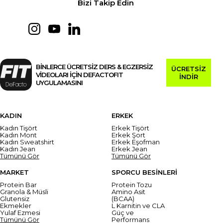
Bizi Takip Edin
BİNLERCE ÜCRETSİZ DERS & EGZERSİZ
ÜCRETSİZ
VİDEOLARI İÇİN DEFACTOFIT
İNDİR
UYGULAMASINI
KADIN
ERKEK
Kadın Tişört
Erkek Tişört
Kadın Mont
Erkek Şort
Kadın Sweatshirt
Erkek Eşofman
Kadın Jean
Erkek Jean
Tümünü Gör
Tümünü Gör
MARKET
SPORCU BESİNLERİ
Protein Bar
Protein Tozu
Granola & Müsli
Amino Asit
Glutensiz
(BCAA)
Ekmekler
L Karnitin ve CLA
Yulaf Ezmesi
Güç ve
Tümünü Gör
Performans