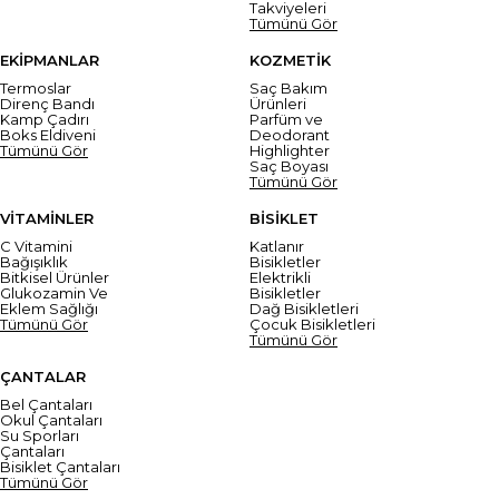
Takviyeleri
Tümünü Gör
EKİPMANLAR
KOZMETİK
Termoslar
Saç Bakım
Direnç Bandı
Ürünleri
Kamp Çadırı
Parfüm ve
Boks Eldiveni
Deodorant
Tümünü Gör
Highlighter
Saç Boyası
Tümünü Gör
VİTAMİNLER
BİSİKLET
C Vitamini
Katlanır
Bağışıklık
Bisikletler
Bitkisel Ürünler
Elektrikli
Glukozamin Ve
Bisikletler
Eklem Sağlığı
Dağ Bisikletleri
Tümünü Gör
Çocuk Bisikletleri
Tümünü Gör
ÇANTALAR
Bel Çantaları
Okul Çantaları
Su Sporları
Çantaları
Bisiklet Çantaları
Tümünü Gör