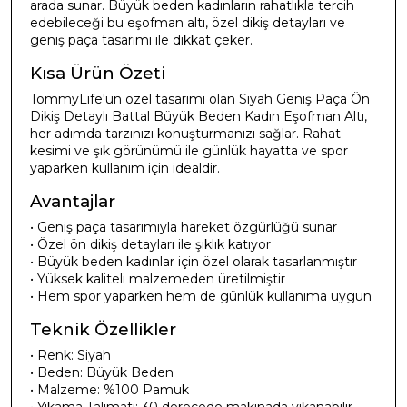
arada sunar. Büyük beden kadınların rahatlıkla tercih
edebileceği bu eşofman altı, özel dikiş detayları ve
geniş paça tasarımı ile dikkat çeker.
Kısa Ürün Özeti
TommyLife'un özel tasarımı olan Siyah Geniş Paça Ön
Dikiş Detaylı Battal Büyük Beden Kadın Eşofman Altı,
her adımda tarzınızı konuşturmanızı sağlar. Rahat
kesimi ve şık görünümü ile günlük hayatta ve spor
yaparken kullanım için idealdir.
Avantajlar
• Geniş paça tasarımıyla hareket özgürlüğü sunar
• Özel ön dikiş detayları ile şıklık katıyor
• Büyük beden kadınlar için özel olarak tasarlanmıştır
• Yüksek kaliteli malzemeden üretilmiştir
• Hem spor yaparken hem de günlük kullanıma uygun
Teknik Özellikler
• Renk: Siyah
• Beden: Büyük Beden
• Malzeme: %100 Pamuk
• Yıkama Talimatı: 30 derecede makinada yıkanabilir