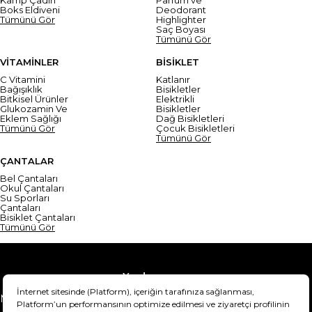
Kamp Çadırı
Parfüm ve
Boks Eldiveni
Deodorant
Tümünü Gör
Highlighter
Saç Boyası
Tümünü Gör
VİTAMİNLER
BİSİKLET
C Vitamini
Katlanır
Bağışıklık
Bisikletler
Bitkisel Ürünler
Elektrikli
Glukozamin Ve
Bisikletler
Eklem Sağlığı
Dağ Bisikletleri
Tümünü Gör
Çocuk Bisikletleri
Tümünü Gör
ÇANTALAR
Bel Çantaları
Okul Çantaları
Su Sporları
Çantaları
Bisiklet Çantaları
Tümünü Gör
Yardım
Mesafeli Satış Sözleşmesi
Teslimat Bilgisi