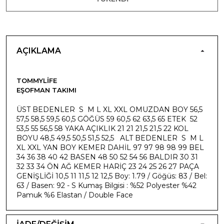
AÇIKLAMA
TOMMYLIFE
EŞOFMAN TAKIMI
ÜST BEDENLER S M L XL XXL OMUZDAN BOY 56,5
57,5 58,5 59,5 60,5 GÖĞÜS 59 60,5 62 63,5 65 ETEK 52
53,5 55 56,5 58 YAKA AÇIKLIK 21 21 21,5 21,5 22 KOL
BOYU 48,5 49,5 50,5 51,5 52,5 ALT BEDENLER S M L
XL XXL YAN BOY KEMER DAHİL 97 97 98 98 99 BEL
34 36 38 40 42 BASEN 48 50 52 54 56 BALDIR 30 31
32 33 34 ÖN AĞ KEMER HARİÇ 23 24 25 26 27 PAÇA
GENİŞLİĞİ 10,5 11 11,5 12 12,5 Boy: 1.79 / Göğüs: 83 / Bel:
63 / Basen: 92 - S Kumaş Bilgisi : %52 Polyester %42
Pamuk %6 Elastan / Double Face