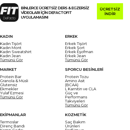
BİNLERCE ÜCRETSİZ DERS & EGZERSİZ
ÜCRETSİZ
VİDEOLARI İÇİN DEFACTOFIT
İNDİR
UYGULAMASINI
KADIN
ERKEK
Kadın Tişört
Erkek Tişört
Kadın Mont
Erkek Şort
Kadın Sweatshirt
Erkek Eşofman
Kadın Jean
Erkek Jean
Tümünü Gör
Tümünü Gör
MARKET
SPORCU BESİNLERİ
Protein Bar
Protein Tozu
Granola & Müsli
Amino Asit
Glutensiz
(BCAA)
Ekmekler
L Karnitin ve CLA
Yulaf Ezmesi
Güç ve
Tümünü Gör
Performans
Takviyeleri
Tümünü Gör
EKİPMANLAR
KOZMETİK
Termoslar
Saç Bakım
Direnç Bandı
Ürünleri