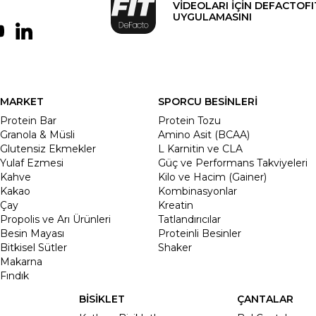
VİDEOLARI İÇİN DEFACTOFI
UYGULAMASINI
MARKET
SPORCU BESİNLERİ
Protein Bar
Protein Tozu
Granola & Müsli
Amino Asit (BCAA)
Glutensiz Ekmekler
L Karnitin ve CLA
Yulaf Ezmesi
Güç ve Performans Takviyeleri
Kahve
Kilo ve Hacim (Gainer)
Kakao
Kombinasyonlar
Çay
Kreatin
Propolis ve Arı Ürünleri
Tatlandırıcılar
Besin Mayası
Proteinli Besinler
Bitkisel Sütler
Shaker
Makarna
Fındık
BİSİKLET
ÇANTALAR