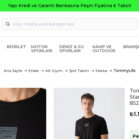
BISIKLET
MOTOR
DENIZ & SU
KAMP VE
BRANŞ
SPORLARI
SPORLARI
OUTDOOR
Ana Sayfa
Erkek
Alt Giyim
Şort Takım
Marka
TommyLife
Tom
Sta
852
₺1.
Pe