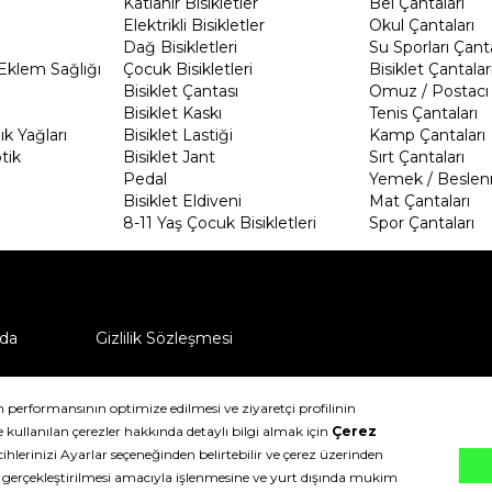
Katlanır Bisikletler
Bel Çantaları
Elektrikli Bisikletler
Okul Çantaları
Dağ Bisikletleri
Su Sporları Çanta
Eklem Sağlığı
Çocuk Bisikletleri
Bisiklet Çantalar
Bisiklet Çantası
Omuz / Postacı 
Bisiklet Kaskı
Tenis Çantaları
k Yağları
Bisiklet Lastiği
Kamp Çantaları
tik
Bisiklet Jant
Sırt Çantaları
Pedal
Yemek / Beslen
Bisiklet Eldiveni
Mat Çantaları
8-11 Yaş Çocuk Bisikletleri
Spor Çantaları
da
Gizlilik Sözleşmesi
ü nasıl iade edebilirim?