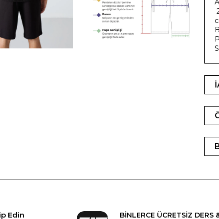
A
2
c
B
P
S
ip Edin
BİNLERCE ÜCRETSİZ DERS 