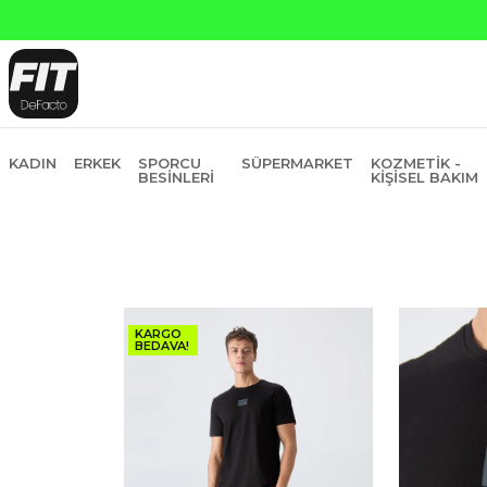
atına 6 Taksit
KADIN
ERKEK
SPORCU
SÜPERMARKET
KOZMETIK -
BESINLERI
KIŞISEL BAKIM
KARGO
BEDAVA!