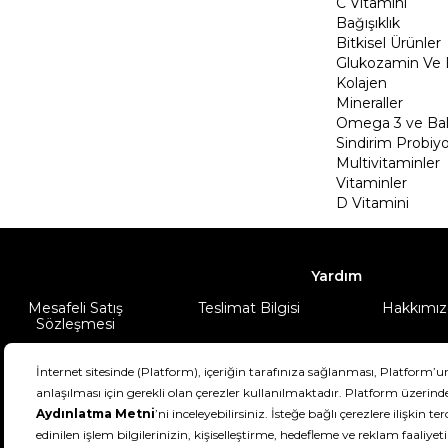
C Vitamini
Bağışıklık
Bitkisel Ürünler
Glukozamin Ve 
Kolajen
Mineraller
Omega 3 ve Balı
Sindirim Probiyo
Multivitaminler
Vitaminler
D Vitamini
Yardım
Mesafeli Satış
Teslimat Bilgisi
Hakkımız
Sözleşmesi
Şartlar & Koşullar
Ürünüm