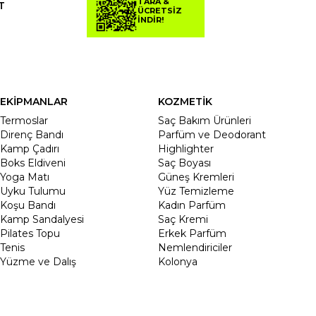
TARA &
T
ÜCRETSİZ
İNDİR!
EKİPMANLAR
KOZMETİK
Termoslar
Saç Bakım Ürünleri
Direnç Bandı
Parfüm ve Deodorant
Kamp Çadırı
Highlighter
Boks Eldiveni
Saç Boyası
Yoga Matı
Güneş Kremleri
Uyku Tulumu
Yüz Temizleme
Koşu Bandı
Kadın Parfüm
Kamp Sandalyesi
Saç Kremi
Pilates Topu
Erkek Parfüm
Tenis
Nemlendiriciler
Yüzme ve Dalış
Kolonya