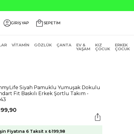
Seçili Ürünlerde ₺2000 Üzeri ₺200 İndirim
GİRİŞ YAP
SEPETİM
LAR
VITAMIN
GÖZLÜK
ÇANTA
EV &
KIZ
ERKEK
YAŞAM
ÇOCUK
ÇOCUK
myLife Siyah Pamuklu Yumuşak Dokulu
ndart Fit Baskılı Erkek Şortlu Takım -
43
199,90
şin Fiyatına 6 Taksit x ₺199,98