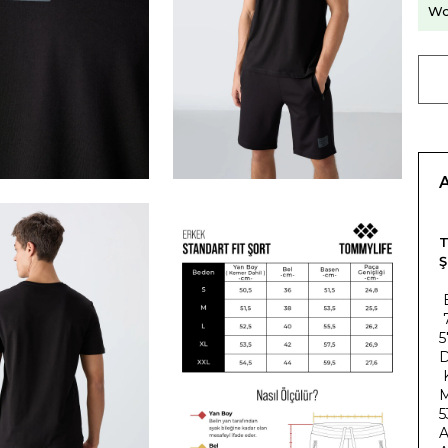
Wo
T
Ş
7
5
D
K
M
5
A