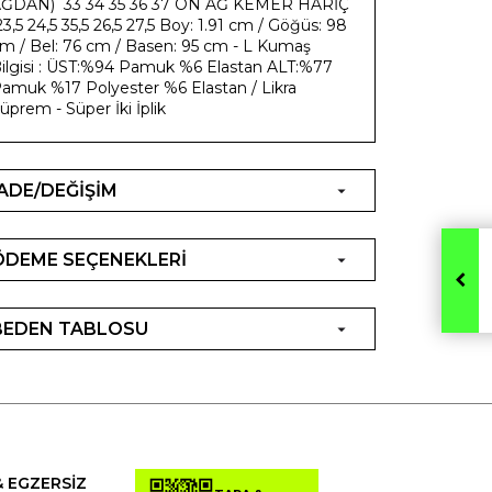
ĞDAN) 33 34 35 36 37 ÖN AĞ KEMER HARİÇ
3,5 24,5 35,5 26,5 27,5 Boy: 1.91 cm / Göğüs: 98
m / Bel: 76 cm / Basen: 95 cm - L Kumaş
ilgisi : ÜST:%94 Pamuk %6 Elastan ALT:%77
amuk %17 Polyester %6 Elastan / Likra
üprem - Süper İki İplik
İADE/DEĞİŞİM
ÖDEME SEÇENEKLERİ
BEDEN TABLOSU
& EGZERSİZ