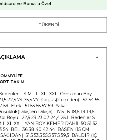
rldcard ve Bonus'a Özel
TÜKENDI
AÇIKLAMA
OMMYLIFE
ORT TAKIM
Bedenler S M L XL XXL Omuzdan Boy
1,5 72,5 74 75,5 77 Gögüs(2 cm den) 52 54 55
7 59 Etek 51 53 55 57 59 Yaka
üşüklük(Dikişten Dikişe) 17,5 18 18,5 19 19,5
ol Boyu 22,5 23 23,07 24,4 25,1 Bedenler S
 L XL XXL YAN BOY KEMER DAHİL 50 51 52
3 54 BEL 36 38 40 42 44 BASEN (15 CM
SAĞIDAN) 51,5 53,5 55,5 57,5 59,5 BALDIR (İÇ