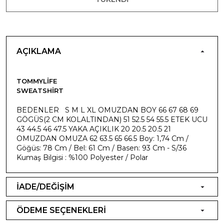
AÇIKLAMA
TOMMYLIFE
SWEATSHIRT
BEDENLER S M L XL OMUZDAN BOY 66 67 68 69
GÖGÜS(2 CM KOLALTINDAN) 51 52.5 54 55.5 ETEK UCU
43 44.5 46 47.5 YAKA AÇIKLIK 20 20.5 20.5 21
OMUZDAN OMUZA 62 63.5 65 66.5 Boy: 1,74 Cm /
Göğüs: 78 Cm / Bel: 61 Cm / Basen: 93 Cm - S/36
Kumaş Bilgisi : %100 Polyester / Polar
İADE/DEĞİŞİM
ÖDEME SEÇENEKLERİ