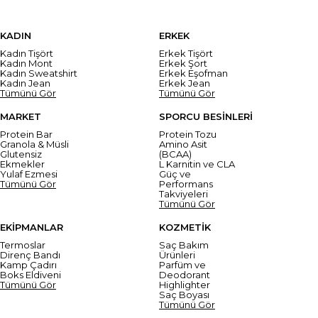
KADIN
ERKEK
Kadın Tişört
Erkek Tişört
Kadın Mont
Erkek Şort
Kadın Sweatshirt
Erkek Eşofman
Kadın Jean
Erkek Jean
Tümünü Gör
Tümünü Gör
MARKET
SPORCU BESİNLERİ
Protein Bar
Protein Tozu
Granola & Müsli
Amino Asit
Glutensiz
(BCAA)
Ekmekler
L Karnitin ve CLA
Yulaf Ezmesi
Güç ve
Tümünü Gör
Performans
Takviyeleri
Tümünü Gör
EKİPMANLAR
KOZMETİK
Termoslar
Saç Bakım
Direnç Bandı
Ürünleri
Kamp Çadırı
Parfüm ve
Boks Eldiveni
Deodorant
Tümünü Gör
Highlighter
Saç Boyası
Tümünü Gör