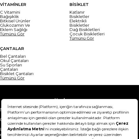
VİTAMİNLER
BİSİKLET
C Vitamini
Katlanır
Bağışıklık
Bisikletler
Bitkisel Ürünler
Elektrikli
Glukozamin Ve
Bisikletler
Eklem Sağlığı
Dağ Bisikletleri
Tümünü Gör
Çocuk Bisikletleri
Tümünü Gör
ÇANTALAR
Bel Çantaları
Okul Çantaları
Su Sporları
Çantaları
Bisiklet Çantaları
Tümünü Gör
Yardım
Mesafeli Satış Sözleşmesi
Teslimat Bilgisi
Gizlilik Sözleşmesi
Şartlar & Koşullar
Ürünümü nasıl iade
Hakkımızda
edebilirim?