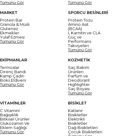
Tümünü Gör
Tümünü Gör
MARKET
SPORCU BESİNLERİ
Protein Bar
Protein Tozu
Granola & Müsli
Amino Asit
Glutensiz
(BCAA)
Ekmekler
L Karnitin ve CLA
Yulaf Ezmesi
Güç ve
Tümünü Gör
Performans
Takviyeleri
Tümünü Gör
EKİPMANLAR
KOZMETİK
Termoslar
Saç Bakım
Direnç Bandı
Ürünleri
Kamp Çadırı
Parfüm ve
Boks Eldiveni
Deodorant
Tümünü Gör
Highlighter
Saç Boyası
Tümünü Gör
VİTAMİNLER
BİSİKLET
C Vitamini
Katlanır
Bağışıklık
Bisikletler
Bitkisel Ürünler
Elektrikli
Glukozamin Ve
Bisikletler
Eklem Sağlığı
Dağ Bisikletleri
Tümünü Gör
Çocuk Bisikletleri
Tümünü Gör