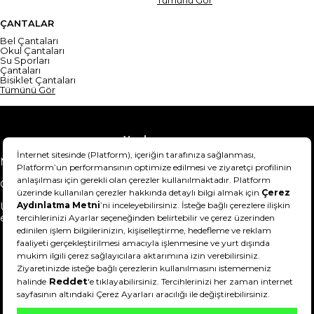
ÇANTALAR
Bel Çantaları
Okul Çantaları
Su Sporları
Çantaları
Bisiklet Çantaları
Tümünü Gör
Yardım
Mesafeli Satış Sözleşmesi
Teslimat Bilgisi
Gizlilik Sözleşmesi
Şartlar & Koşullar
Ürünümü nasıl iade
Hakkımızda
edebilirim?
DeFactoFIT ©️ 2022-2026. Tüm hakları saklıdır.