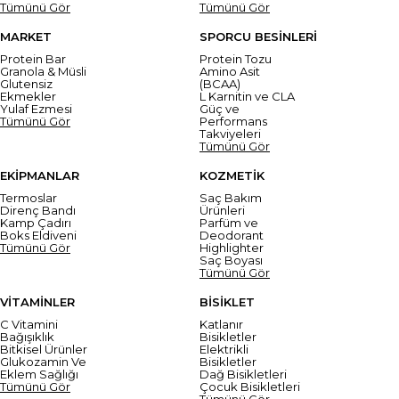
Tümünü Gör
Tümünü Gör
MARKET
SPORCU BESİNLERİ
Protein Bar
Protein Tozu
Granola & Müsli
Amino Asit
Glutensiz
(BCAA)
Ekmekler
L Karnitin ve CLA
Yulaf Ezmesi
Güç ve
Tümünü Gör
Performans
Takviyeleri
Tümünü Gör
EKİPMANLAR
KOZMETİK
Termoslar
Saç Bakım
Direnç Bandı
Ürünleri
Kamp Çadırı
Parfüm ve
Boks Eldiveni
Deodorant
Tümünü Gör
Highlighter
Saç Boyası
Tümünü Gör
VİTAMİNLER
BİSİKLET
C Vitamini
Katlanır
Bağışıklık
Bisikletler
Bitkisel Ürünler
Elektrikli
Glukozamin Ve
Bisikletler
Eklem Sağlığı
Dağ Bisikletleri
Tümünü Gör
Çocuk Bisikletleri
Tümünü Gör