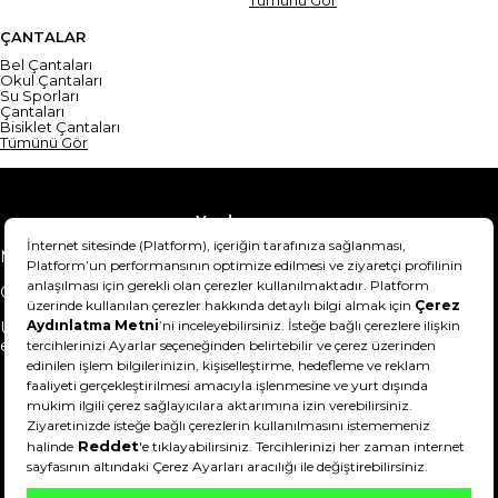
ÇANTALAR
Bel Çantaları
Okul Çantaları
Su Sporları
Çantaları
Bisiklet Çantaları
Tümünü Gör
Yardım
Mesafeli Satış Sözleşmesi
Teslimat Bilgisi
Gizlilik Sözleşmesi
Şartlar & Koşullar
Ürünümü nasıl iade
Hakkımızda
edebilirim?
DeFactoFIT ©️ 2022-2026. Tüm hakları saklıdır.