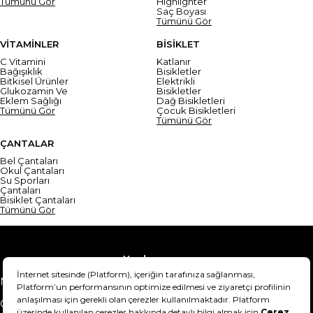
Tümünü Gör
Highlighter
Saç Boyası
Tümünü Gör
VİTAMİNLER
BİSİKLET
C Vitamini
Katlanır
Bağışıklık
Bisikletler
Bitkisel Ürünler
Elektrikli
Glukozamin Ve
Bisikletler
Eklem Sağlığı
Dağ Bisikletleri
Tümünü Gör
Çocuk Bisikletleri
Tümünü Gör
ÇANTALAR
Bel Çantaları
Okul Çantaları
Su Sporları
Çantaları
Bisiklet Çantaları
Tümünü Gör
Yardım
Mesafeli Satış Sözleşmesi
Teslimat Bilgisi
Gizlilik Sözleşmesi
Şartlar & Koşullar