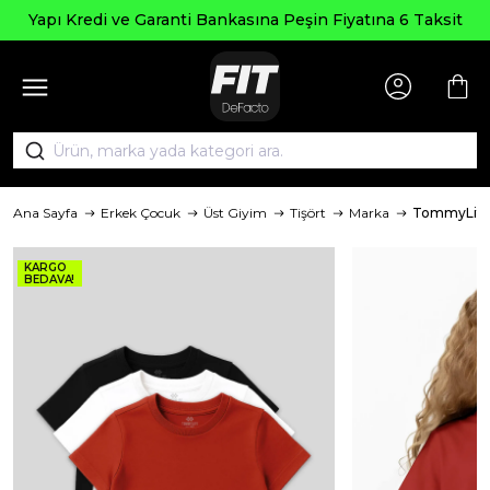
Yapı Kredi ve Garanti Bankasına Peşin Fiyatına 6 Taksit
Ana Sayfa
Erkek Çocuk
Üst Giyim
Tişört
Marka
TommyLife
KARGO
BEDAVA!