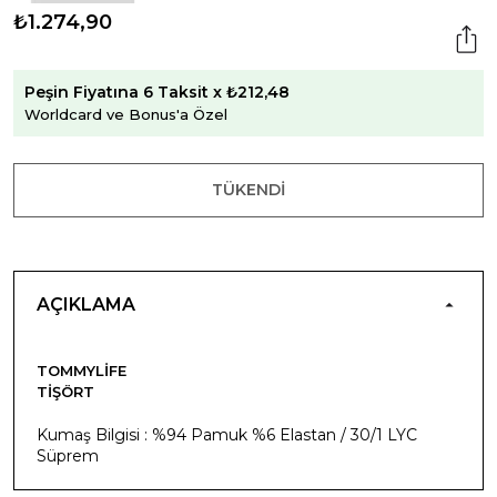
₺1.274,90
Peşin Fiyatına 6 Taksit x ₺212,48
Worldcard ve Bonus'a Özel
TÜKENDI
AÇIKLAMA
TOMMYLIFE
TIŞÖRT
Kumaş Bilgisi : %94 Pamuk %6 Elastan / 30/1 LYC
Süprem