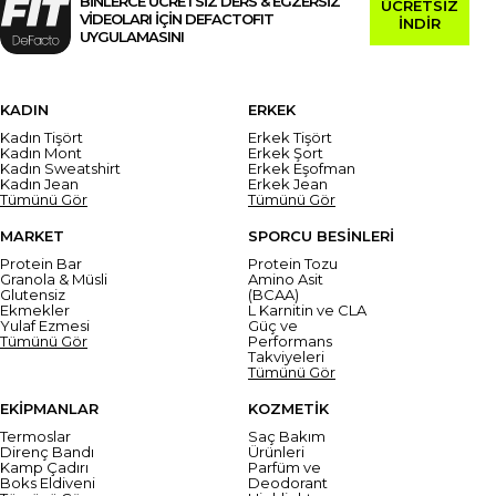
BİNLERCE ÜCRETSİZ DERS & EGZERSİZ
ÜCRETSİZ
VİDEOLARI İÇİN DEFACTOFIT
İNDİR
UYGULAMASINI
KADIN
ERKEK
Kadın Tişört
Erkek Tişört
Kadın Mont
Erkek Şort
Kadın Sweatshirt
Erkek Eşofman
Kadın Jean
Erkek Jean
Tümünü Gör
Tümünü Gör
MARKET
SPORCU BESİNLERİ
Protein Bar
Protein Tozu
Granola & Müsli
Amino Asit
Glutensiz
(BCAA)
Ekmekler
L Karnitin ve CLA
Yulaf Ezmesi
Güç ve
Tümünü Gör
Performans
Takviyeleri
Tümünü Gör
EKİPMANLAR
KOZMETİK
Termoslar
Saç Bakım
Direnç Bandı
Ürünleri
Kamp Çadırı
Parfüm ve
Boks Eldiveni
Deodorant