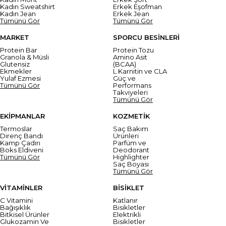
Kadın Sweatshirt
Erkek Eşofman
Kadın Jean
Erkek Jean
Tümünü Gör
Tümünü Gör
MARKET
SPORCU BESİNLERİ
Protein Bar
Protein Tozu
Granola & Müsli
Amino Asit
Glutensiz
(BCAA)
Ekmekler
L Karnitin ve CLA
Yulaf Ezmesi
Güç ve
Tümünü Gör
Performans
Takviyeleri
Tümünü Gör
EKİPMANLAR
KOZMETİK
Termoslar
Saç Bakım
Direnç Bandı
Ürünleri
Kamp Çadırı
Parfüm ve
Boks Eldiveni
Deodorant
Tümünü Gör
Highlighter
Saç Boyası
Tümünü Gör
VİTAMİNLER
BİSİKLET
C Vitamini
Katlanır
Bağışıklık
Bisikletler
Bitkisel Ürünler
Elektrikli
Glukozamin Ve
Bisikletler