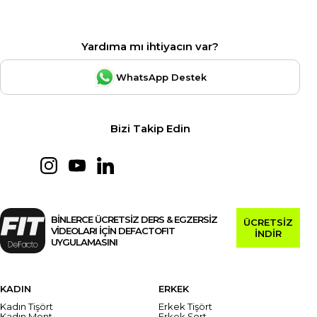
Yardıma mı ihtiyacın var?
WhatsApp Destek
Bizi Takip Edin
BİNLERCE ÜCRETSİZ DERS & EGZERSİZ
ÜCRETSİZ
VİDEOLARI İÇİN DEFACTOFIT
İNDİR
UYGULAMASINI
KADIN
ERKEK
Kadın Tişört
Erkek Tişört
Kadın Mont
Erkek Şort