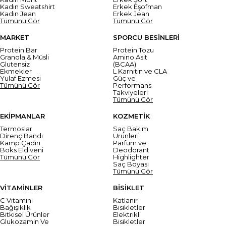
Kadın Sweatshirt
Erkek Eşofman
Kadın Jean
Erkek Jean
Tümünü Gör
Tümünü Gör
MARKET
SPORCU BESİNLERİ
Protein Bar
Protein Tozu
Granola & Müsli
Amino Asit
Glutensiz
(BCAA)
Ekmekler
L Karnitin ve CLA
Yulaf Ezmesi
Güç ve
Tümünü Gör
Performans
Takviyeleri
Tümünü Gör
EKİPMANLAR
KOZMETİK
Termoslar
Saç Bakım
Direnç Bandı
Ürünleri
Kamp Çadırı
Parfüm ve
Boks Eldiveni
Deodorant
Tümünü Gör
Highlighter
Saç Boyası
Tümünü Gör
VİTAMİNLER
BİSİKLET
C Vitamini
Katlanır
Bağışıklık
Bisikletler
Bitkisel Ürünler
Elektrikli
Glukozamin Ve
Bisikletler