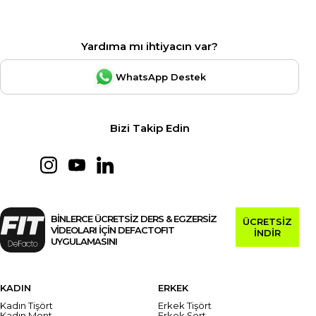
Yardıma mı ihtiyacın var?
WhatsApp Destek
Bizi Takip Edin
BİNLERCE ÜCRETSİZ DERS & EGZERSİZ
ÜCRETSİZ
VİDEOLARI İÇİN DEFACTOFIT
İNDİR
UYGULAMASINI
KADIN
ERKEK
Kadın Tişört
Erkek Tişört
Kadın Mont
Erkek Şort