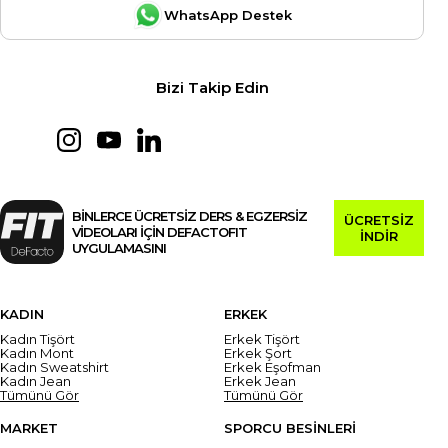
WhatsApp Destek
Bizi Takip Edin
BİNLERCE ÜCRETSİZ DERS & EGZERSİZ
ÜCRETSİZ
VİDEOLARI İÇİN DEFACTOFIT
İNDİR
UYGULAMASINI
KADIN
ERKEK
Kadın Tişört
Erkek Tişört
Kadın Mont
Erkek Şort
Kadın Sweatshirt
Erkek Eşofman
Kadın Jean
Erkek Jean
Tümünü Gör
Tümünü Gör
MARKET
SPORCU BESİNLERİ