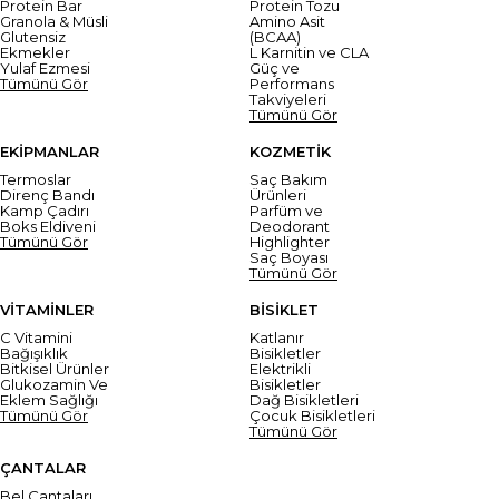
Protein Bar
Protein Tozu
Granola & Müsli
Amino Asit
Glutensiz
(BCAA)
Ekmekler
L Karnitin ve CLA
Yulaf Ezmesi
Güç ve
Tümünü Gör
Performans
Takviyeleri
Tümünü Gör
EKİPMANLAR
KOZMETİK
Termoslar
Saç Bakım
Direnç Bandı
Ürünleri
Kamp Çadırı
Parfüm ve
Boks Eldiveni
Deodorant
Tümünü Gör
Highlighter
Saç Boyası
Tümünü Gör
VİTAMİNLER
BİSİKLET
C Vitamini
Katlanır
Bağışıklık
Bisikletler
Bitkisel Ürünler
Elektrikli
Glukozamin Ve
Bisikletler
Eklem Sağlığı
Dağ Bisikletleri
Tümünü Gör
Çocuk Bisikletleri
Tümünü Gör
ÇANTALAR
Bel Çantaları