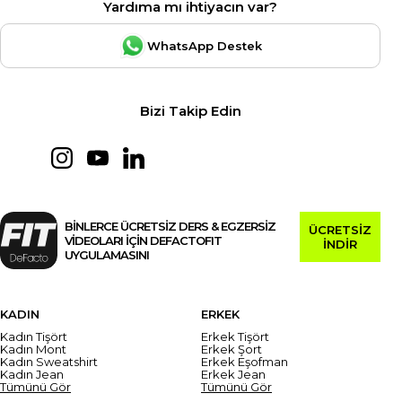
Yardıma mı ihtiyacın var?
WhatsApp Destek
Bizi Takip Edin
BİNLERCE ÜCRETSİZ DERS & EGZERSİZ
ÜCRETSİZ
VİDEOLARI İÇİN DEFACTOFIT
İNDİR
UYGULAMASINI
KADIN
ERKEK
Kadın Tişört
Erkek Tişört
Kadın Mont
Erkek Şort
Kadın Sweatshirt
Erkek Eşofman
Kadın Jean
Erkek Jean
Tümünü Gör
Tümünü Gör