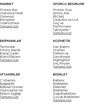
MARKET
SPORCU BESİNLERİ
Protein Bar
Protein Tozu
Granola & Müsli
Amino Asit
Glutensiz
(BCAA)
Ekmekler
L Karnitin ve CLA
Yulaf Ezmesi
Güç ve
Tümünü Gör
Performans
Takviyeleri
Tümünü Gör
EKİPMANLAR
KOZMETİK
Termoslar
Saç Bakım
Direnç Bandı
Ürünleri
Kamp Çadırı
Parfüm ve
Boks Eldiveni
Deodorant
Tümünü Gör
Highlighter
Saç Boyası
Tümünü Gör
VİTAMİNLER
BİSİKLET
C Vitamini
Katlanır
Bağışıklık
Bisikletler
Bitkisel Ürünler
Elektrikli
Glukozamin Ve
Bisikletler
Eklem Sağlığı
Dağ Bisikletleri
Tümünü Gör
Çocuk Bisikletleri
Tümünü Gör