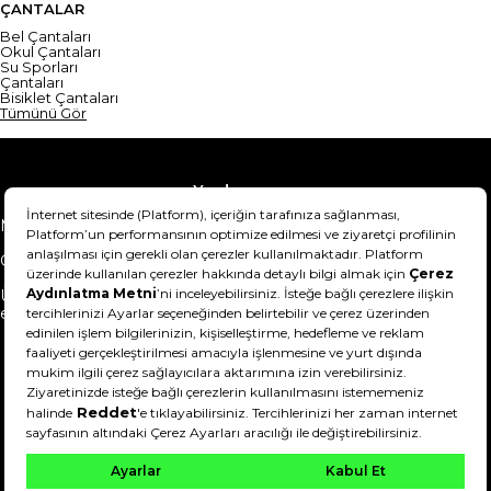
ÇANTALAR
Bel Çantaları
Okul Çantaları
Su Sporları
Çantaları
Bisiklet Çantaları
Tümünü Gör
Yardım
Mesafeli Satış Sözleşmesi
Teslimat Bilgisi
Gizlilik Sözleşmesi
Şartlar & Koşullar
Ürünümü nasıl iade
Hakkımızda
edebilirim?
DeFactoFIT ©️ 2022-2026. Tüm hakları saklıdır.
11