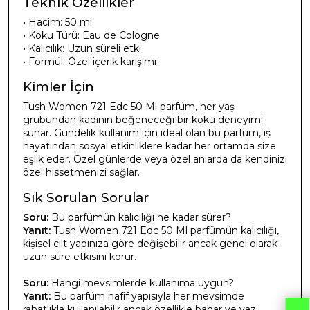
Teknik Özellikler
• Hacim: 50 ml
• Koku Türü: Eau de Cologne
• Kalıcılık: Uzun süreli etki
• Formül: Özel içerik karışımı
Kimler İçin
Tush Women 721 Edc 50 Ml parfüm, her yaş
grubundan kadının beğeneceği bir koku deneyimi
sunar. Gündelik kullanım için ideal olan bu parfüm, iş
hayatından sosyal etkinliklere kadar her ortamda size
eşlik eder. Özel günlerde veya özel anlarda da kendinizi
özel hissetmenizi sağlar.
Sık Sorulan Sorular
Soru:
Bu parfümün kalıcılığı ne kadar sürer?
Yanıt:
Tush Women 721 Edc 50 Ml parfümün kalıcılığı,
kişisel cilt yapınıza göre değişebilir ancak genel olarak
uzun süre etkisini korur.
Soru:
Hangi mevsimlerde kullanıma uygun?
Yanıt:
Bu parfüm hafif yapısıyla her mevsimde
rahatlıkla kullanılabilir ancak özellikle bahar ve yaz