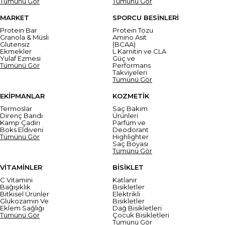
Tümünü Gör
Tümünü Gör
MARKET
SPORCU BESİNLERİ
Protein Bar
Protein Tozu
Granola & Müsli
Amino Asit
Glutensiz
(BCAA)
Ekmekler
L Karnitin ve CLA
Yulaf Ezmesi
Güç ve
Tümünü Gör
Performans
Takviyeleri
Tümünü Gör
EKİPMANLAR
KOZMETİK
Termoslar
Saç Bakım
Direnç Bandı
Ürünleri
Kamp Çadırı
Parfüm ve
Boks Eldiveni
Deodorant
Tümünü Gör
Highlighter
Saç Boyası
Tümünü Gör
VİTAMİNLER
BİSİKLET
C Vitamini
Katlanır
Bağışıklık
Bisikletler
Bitkisel Ürünler
Elektrikli
Glukozamin Ve
Bisikletler
Eklem Sağlığı
Dağ Bisikletleri
Tümünü Gör
Çocuk Bisikletleri
Tümünü Gör