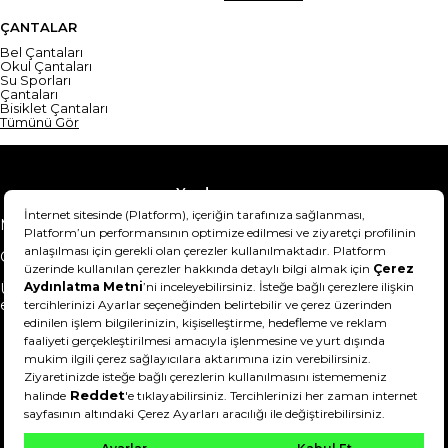
ÇANTALAR
Bel Çantaları
Okul Çantaları
Su Sporları
Çantaları
Bisiklet Çantaları
Tümünü Gör
Yardım
Mesafeli Satış Sözleşmesi
Teslimat Bilgisi
Gizlilik Sözleşmesi
Şartlar & Koşullar
Ürünümü nasıl iade
Hakkımızda
edebilirim?
DeFactoFIT ©️ 2022-2026. Tüm hakları saklıdır.