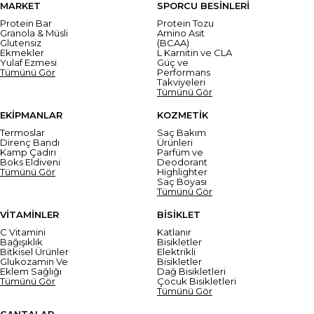
MARKET
SPORCU BESİNLERİ
Protein Bar
Protein Tozu
Granola & Müsli
Amino Asit
Glutensiz
(BCAA)
Ekmekler
L Karnitin ve CLA
Yulaf Ezmesi
Güç ve
Tümünü Gör
Performans
Takviyeleri
Tümünü Gör
EKİPMANLAR
KOZMETİK
Termoslar
Saç Bakım
Direnç Bandı
Ürünleri
Kamp Çadırı
Parfüm ve
Boks Eldiveni
Deodorant
Tümünü Gör
Highlighter
Saç Boyası
Tümünü Gör
VİTAMİNLER
BİSİKLET
C Vitamini
Katlanır
Bağışıklık
Bisikletler
Bitkisel Ürünler
Elektrikli
Glukozamin Ve
Bisikletler
Eklem Sağlığı
Dağ Bisikletleri
Tümünü Gör
Çocuk Bisikletleri
Tümünü Gör
ÇANTALAR