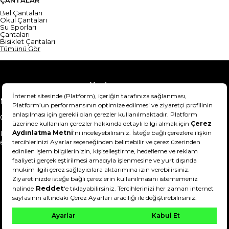
Bel Çantaları
Okul Çantaları
Su Sporları
Çantaları
Bisiklet Çantaları
Tümünü Gör
Yardım
Mesafeli Satış Sözleşmesi
Teslimat Bilgisi
Gizlilik Sözleşmesi
Şartlar & Koşullar
Ürünümü nasıl iade
Hakkımızda
edebilirim?
DeFactoFIT ©️ 2022-2026. Tüm hakları saklıdır.
21