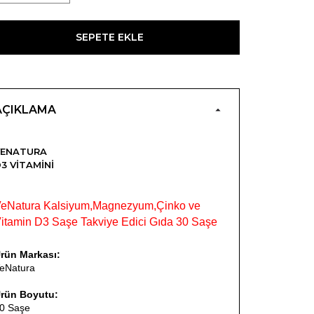
SEPETE EKLE
AÇIKLAMA
VENATURA
3 VITAMINI
eNatura Kalsiyum,Magnezyum,Çinko ve
itamin D3 Saşe Takviye Edici Gıda 30 Saşe
rün Markası:
eNatura
rün Boyutu:
0 Saşe