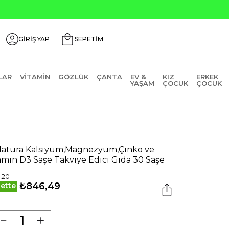
Seçili Ürünlerde ₺2000 Üzeri ₺200 İndirim Kodu
GİRİŞ YAP
SEPETİM
LAR
VITAMIN
GÖZLÜK
ÇANTA
EV &
KIZ
ERKEK
YAŞAM
ÇOCUK
ÇOCUK
atura Kalsiyum,Magnezyum,Çinko ve
amin D3 Saşe Takviye Edici Gıda 30 Saşe
,20
₺846,49
ette