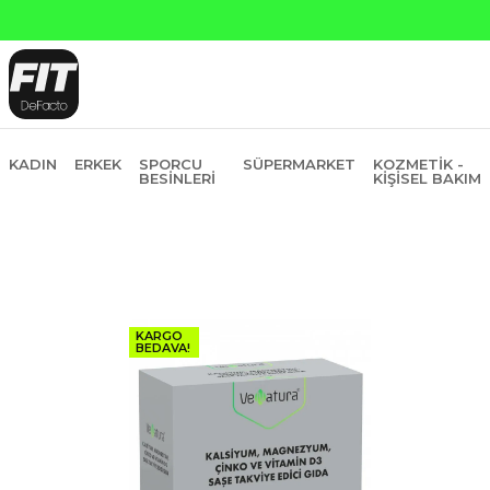
6 Taksit
KADIN
ERKEK
SPORCU
SÜPERMARKET
KOZMETIK -
BESINLERI
KIŞISEL BAKIM
KARGO
BEDAVA!