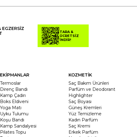
& EGZERSİZ
TARA &
T
ÜCRETSİZ
İNDİR!
EKİPMANLAR
KOZMETİK
Termoslar
Saç Bakım Ürünleri
Direnç Bandı
Parfüm ve Deodorant
Kamp Çadırı
Highlighter
Boks Eldiveni
Saç Boyası
Yoga Matı
Güneş Kremleri
Uyku Tulumu
Yüz Temizleme
Koşu Bandı
Kadın Parfüm
Kamp Sandalyesi
Saç Kremi
Pilates Topu
Erkek Parfüm