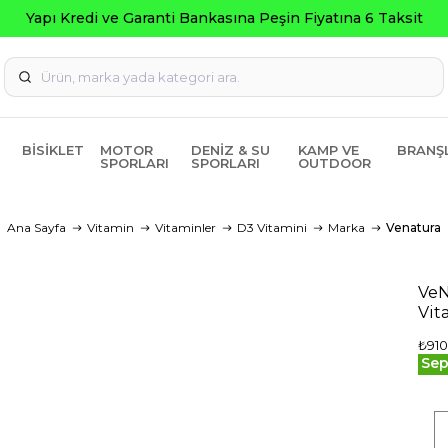
BISIKLET
MOTOR
DENIZ & SU
KAMP VE
BRANŞ
SPORLARI
SPORLARI
OUTDOOR
Ana Sayfa
Vitamin
Vitaminler
D3 Vitamini
Marka
Venatura
VeN
Vit
₺910
Sep