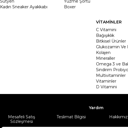
Sütyen
Yüzme Şortu
Kadın Sneaker Ayakkabı
Boxer
VİTAMİNLER
C Vitamini
Bağışıklık
Bitkisel Ürünler
Glukozamin Ve 
Kolajen
Mineraller
Omega 3 ve Balı
Sindirim Probiyo
Multivitaminler
Vitaminler
D Vitamini
Yardım
Mesafeli Satış
Teslimat Bilgisi
Hakkımız
Sözleşmesi