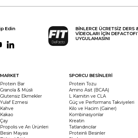
ip Edin
BİNLERCE ÜCRETSİZ DERS 
VİDEOLARI İÇİN DEFACTOFI
UYGULAMASINI
MARKET
SPORCU BESİNLERİ
Protein Bar
Protein Tozu
Granola & Müsli
Amino Asit (BCAA)
Glutensiz Ekmekler
L Karnitin ve CLA
Yulaf Ezmesi
Güç ve Performans Takviyeleri
Kahve
Kilo ve Hacim (Gainer)
Kakao
Kombinasyonlar
Çay
Kreatin
Propolis ve Arı Ürünleri
Tatlandırıcılar
Besin Mayası
Proteinli Besinler