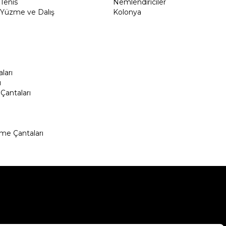
Tenis
Nemlendiriciler
Yüzme ve Dalış
Kolonya
ları
ı
Çantaları
me Çantaları