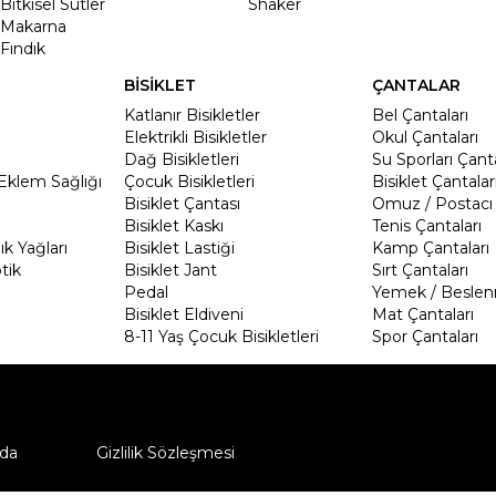
Bitkisel Sütler
Shaker
Makarna
Fındık
BİSİKLET
ÇANTALAR
Katlanır Bisikletler
Bel Çantaları
Elektrikli Bisikletler
Okul Çantaları
Dağ Bisikletleri
Su Sporları Çanta
Eklem Sağlığı
Çocuk Bisikletleri
Bisiklet Çantalar
Bisiklet Çantası
Omuz / Postacı 
Bisiklet Kaskı
Tenis Çantaları
k Yağları
Bisiklet Lastiği
Kamp Çantaları
tik
Bisiklet Jant
Sırt Çantaları
Pedal
Yemek / Beslen
Bisiklet Eldiveni
Mat Çantaları
8-11 Yaş Çocuk Bisikletleri
Spor Çantaları
da
Gizlilik Sözleşmesi