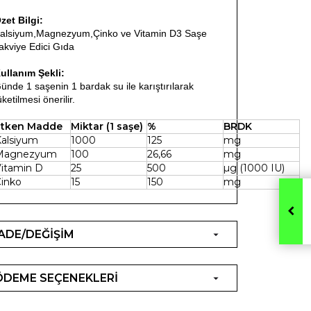
zet Bilgi:
alsiyum,Magnezyum,Çinko ve Vitamin D3 Saşe
akviye Edici Gıda
ullanım Şekli:
ünde 1 saşenin 1 bardak su ile karıştırılarak
üketilmesi önerilir.
Etken Madde
Miktar (1 saşe)
%
BRDK
alsiyum
1000
125
mg
Magnezyum
100
26,66
mg
itamin D
25
500
µg (1000 IU)
inko
15
150
mg
İADE/DEĞİŞİM
ÖDEME SEÇENEKLERİ