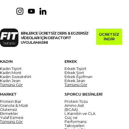
BİNLERCE ÜCRETSİZ DERS & EGZERSİZ
ÜCRETSİZ
VİDEOLARI İÇİN DEFACTOFIT
İNDİR
UYGULAMASINI
KADIN
ERKEK
Kadın Tişört
Erkek Tişört
Kadın Mont
Erkek Şort
Kadın Sweatshirt
Erkek Eşofman
Kadın Jean
Erkek Jean
Tümünü Gör
Tümünü Gör
MARKET
SPORCU BESİNLERİ
Protein Bar
Protein Tozu
Granola & Müsli
Amino Asit
Glutensiz
(BCAA)
Ekmekler
L Karnitin ve CLA
Yulaf Ezmesi
Güç ve
Tümünü Gör
Performans
Takviyeleri