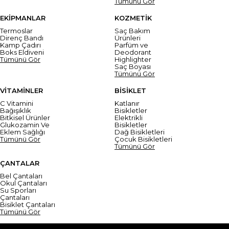
Tümünü Gör
EKİPMANLAR
KOZMETİK
Termoslar
Saç Bakım
Direnç Bandı
Ürünleri
Kamp Çadırı
Parfüm ve
Boks Eldiveni
Deodorant
Tümünü Gör
Highlighter
Saç Boyası
Tümünü Gör
VİTAMİNLER
BİSİKLET
C Vitamini
Katlanır
Bağışıklık
Bisikletler
Bitkisel Ürünler
Elektrikli
Glukozamin Ve
Bisikletler
Eklem Sağlığı
Dağ Bisikletleri
Tümünü Gör
Çocuk Bisikletleri
Tümünü Gör
ÇANTALAR
Bel Çantaları
Okul Çantaları
Su Sporları
Çantaları
Bisiklet Çantaları
Tümünü Gör