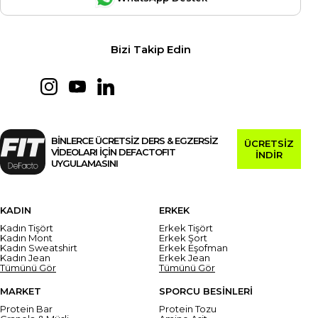
Bizi Takip Edin
BİNLERCE ÜCRETSİZ DERS & EGZERSİZ
ÜCRETSİZ
VİDEOLARI İÇİN DEFACTOFIT
İNDİR
UYGULAMASINI
KADIN
ERKEK
Kadın Tişört
Erkek Tişört
Kadın Mont
Erkek Şort
Kadın Sweatshirt
Erkek Eşofman
Kadın Jean
Erkek Jean
Tümünü Gör
Tümünü Gör
MARKET
SPORCU BESİNLERİ
Protein Bar
Protein Tozu