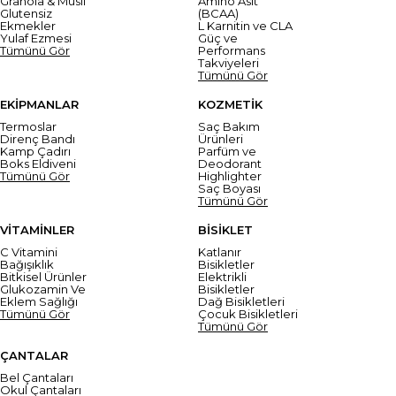
Granola & Müsli
Amino Asit
Glutensiz
(BCAA)
Ekmekler
L Karnitin ve CLA
Yulaf Ezmesi
Güç ve
Tümünü Gör
Performans
Takviyeleri
Tümünü Gör
EKİPMANLAR
KOZMETİK
Termoslar
Saç Bakım
Direnç Bandı
Ürünleri
Kamp Çadırı
Parfüm ve
Boks Eldiveni
Deodorant
Tümünü Gör
Highlighter
Saç Boyası
Tümünü Gör
VİTAMİNLER
BİSİKLET
C Vitamini
Katlanır
Bağışıklık
Bisikletler
Bitkisel Ürünler
Elektrikli
Glukozamin Ve
Bisikletler
Eklem Sağlığı
Dağ Bisikletleri
Tümünü Gör
Çocuk Bisikletleri
Tümünü Gör
ÇANTALAR
Bel Çantaları
Okul Çantaları