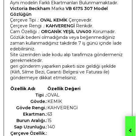
Aynı modelin Farklı Ekartmanları Bulunmamaktadır.
Victoria Beckham
Marka
VB 617S 307 Model
Gözlüğün
Çerçeve Tipi .:
OVAL KEMİK
Çerçevedir.
Çerçeve Rengi .:
KAHVERENGİ
Renkdir.
Cam Özelliği .:
ORGANİK YEŞİL UV400
Korumadır.
Gözlük bedeni olmadığında veya beğenmediğiniz
zaman kullanmadığınız takdirde 7 iş günü içinde İade
edebilirsiniz.
Site üzerinden iade kodu alıp tarafımıza göndermeniz
gerekmektedir.
geri gönderim yaparken paketi size geldiği şekilde
(Kılıfı, Silme Bezi, Garanti Belgesi ve Faturası ile)
göndermeye dikkat etmelisiniz.
Özellik Adı
Özellik Değeri
Tipi .:
OVAL
Gövde.:
KEMİK
Gövde Rengi.:
KAHVERENGİ
Ekartman.:
63
Burun Aralığı.:
15
Sap Uzunluğu.:
140
Çerçeve Özellik.: