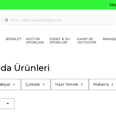
Seçili Ürünlerde ₺2000 Üzeri ₺200 İndirim Kodu: AGUSTOS20
BISIKLET
MOTOR
DENIZ & SU
KAMP VE
BRANŞ
SPORLARI
SPORLARI
OUTDOOR
da Ürünleri
kliyat
Çorbalar
Hazır Yemek
Makarna