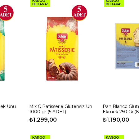
KARGO
KARGO
BEDAVA!
BEDAVA!
mek Unu
Mix C Patisserie Glutensiz Un
Pan Blanco Glute
1000 gr (5 ADET)
Ekmek 250 Gr.(8
₺1.299,00
₺1.190,00
KARGO
KARGO