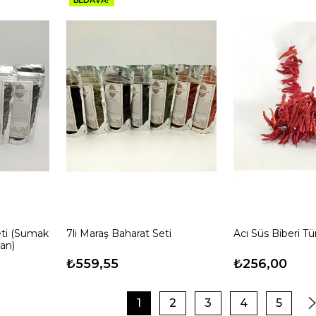
eti (Sumak
7li Maraş Baharat Seti
Acı Süs Biberi T
an)
₺559,55
₺256,00
1
2
3
4
5