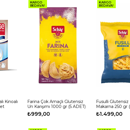
KARGO
KARGO
BEDAVA!
BEDAVA!
lı Kinoalı
Farina Çok Amaçlı Glutensiz
Fusulli Glutensi
det
Un Karışımı 1000 gr (5 ADET)
Makarna 250 gr 
₺999,00
₺1.499,00