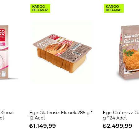
KARGO
KARGO
BEDAVA!
BEDAVA!
 Kinoalı
Ege Glutensiz Ekmek 285 g *
Ege Glutensiz G
et
12 Adet
g * 24 Adet
₺1.149,99
₺2.499,99