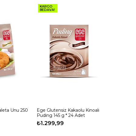
KARGO
BEDAVA!
aleta Unu 250
Ege Glutensiz Kakaolu Kinoalı
Puding 145 g * 24 Adet
₺1.299,99