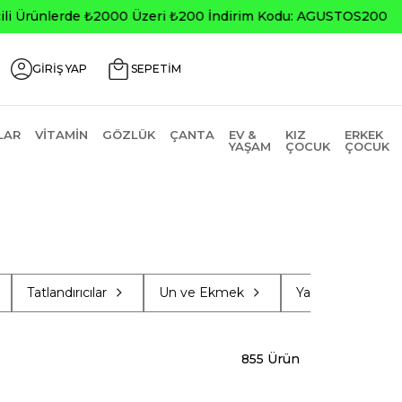
0
GİRİŞ YAP
SEPETİM
LAR
VITAMIN
GÖZLÜK
ÇANTA
EV &
KIZ
ERKEK
YAŞAM
ÇOCUK
ÇOCUK
Tatlandırıcılar
Un ve Ekmek
Yağ & Sos & Sirk
855 Ürün