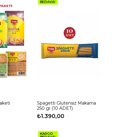
BEDAVA!
aketi
Spagetti Glutensiz Makarna
250 gr (10 ADET)
₺1.390,00
KARGO
BEDAVA!