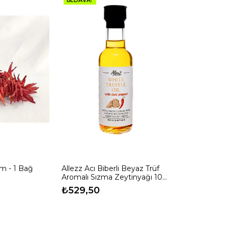
üm - 1 Bağ
Allezz Acı Biberli Beyaz Trüf
Aromalı Sızma Zeytinyağı 100
ml
₺529,50