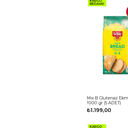
KARGO
BEDAVA!
Mix B Glutensiz Ek
1000 gr (5 ADET)
₺1.199,00
KARGO