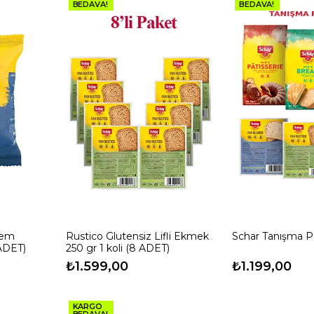
BEDAVA!
BEDAVA!
lem
Rustico Glutensiz Lifli Ekmek
Schar Tanışma P
ADET)
250 gr 1 koli (8 ADET)
₺1.599,00
₺1.199,00
KARGO
BEDAVA!