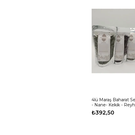
4lü Maraş Baharat S
- Nane- Kekik - Reyh
₺392,50