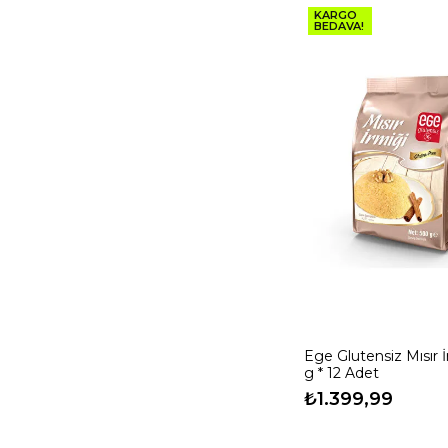
KARGO
18
BEDAVA!
Ege Glutensiz Mısır 
g * 12 Adet
₺1.399,99