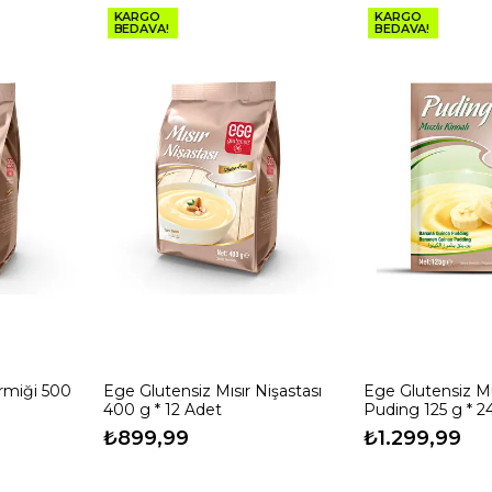
KARGO
KARGO
BEDAVA!
BEDAVA!
İrmiği 500
Ege Glutensiz Mısır Nişastası
Ege Glutensiz Mu
400 g * 12 Adet
Puding 125 g * 2
₺899,99
₺1.299,99