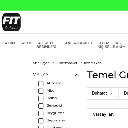
KADIN
ERKEK
SPORCU
SÜPERMARKET
KOZMETIK -
BESINLERI
KIŞISEL BAKIM
Ana Sayfa
Süpermarket
Temel Gıda
Temel Gı
MARKA
Abbasoğlu
Allez
Baharat
Ba
Balbis
Beybeybi
Beygurme
Varsayılan
Beyorganik
Dardanel