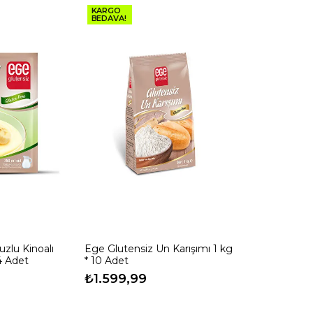
KARGO
BEDAVA!
zlu Kinoalı
Ege Glutensiz Un Karışımı 1 kg
4 Adet
* 10 Adet
₺1.599,99