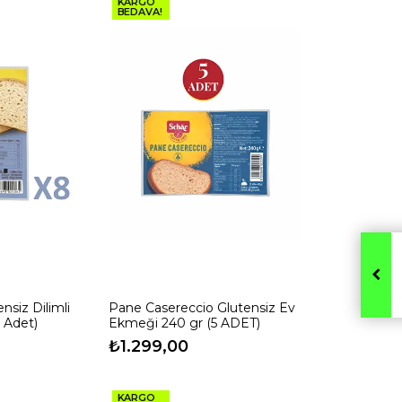
KARGO
BEDAVA!
nsiz Dilimli
Pane Casereccio Glutensiz Ev
 Adet)
Ekmeği 240 gr (5 ADET)
₺1.299,00
KARGO