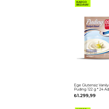
KARGO
BEDAVA!
Ege Glutensiz Vanilya
Puding 122 g * 24 A
₺1.299,99