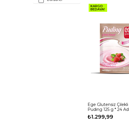
KARGO
Ege Glutensiz
BEDAVA!
Fide
Filikler
Gluno
Güzel Ada Gıda
Haşiroğlu
Ligone
Maraş Market
Mel And Mira
Musa Efendizade
Orzax
Schar
Soul Kitchen
Gurme
Ege Glutensiz Çilekli
Soul Kitchen
Puding 125 g * 24 Ad
Organik Ürünler
₺1.299,99
Talya Foods
Zade Vital