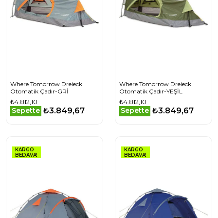
Where Tomorrow Dreieck
Where Tomorrow Dreieck
Otomatik Çadır-GRİ
Otomatik Çadır-YEŞİL
₺4.812,10
₺4.812,10
₺3.849,67
₺3.849,67
Sepette
Sepette
KARGO
KARGO
BEDAVA!
BEDAVA!