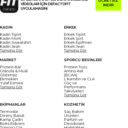
ÜCRETSİZ
VİDEOLARI İÇİN DEFACTOFIT
İNDİR
UYGULAMASINI
KADIN
ERKEK
Kadın Tişört
Erkek Tişört
Kadın Mont
Erkek Şort
Kadın Sweatshirt
Erkek Eşofman
Kadın Jean
Erkek Jean
Tümünü Gör
Tümünü Gör
MARKET
SPORCU BESİNLERİ
Protein Bar
Protein Tozu
Granola & Müsli
Amino Asit
Glutensiz
(BCAA)
Ekmekler
L Karnitin ve CLA
Yulaf Ezmesi
Güç ve
Tümünü Gör
Performans
Takviyeleri
Tümünü Gör
EKİPMANLAR
KOZMETİK
Termoslar
Saç Bakım
Direnç Bandı
Ürünleri
Kamp Çadırı
Parfüm ve
Boks Eldiveni
Deodorant
Tümünü Gör
Highlighter