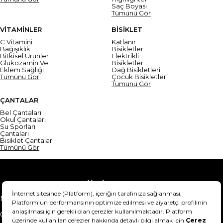
Saç Boyası
Tümünü Gör
VİTAMİNLER
BİSİKLET
C Vitamini
Katlanır
Bağışıklık
Bisikletler
Bitkisel Ürünler
Elektrikli
Glukozamin Ve
Bisikletler
Eklem Sağlığı
Dağ Bisikletleri
Tümünü Gör
Çocuk Bisikletleri
Tümünü Gör
ÇANTALAR
Bel Çantaları
Okul Çantaları
Su Sporları
Çantaları
Bisiklet Çantaları
Tümünü Gör
Yardım
Mesafeli Satış Sözleşmesi
Teslimat Bilgisi
Gizlilik Sözleşmesi
Şartlar & Koşullar