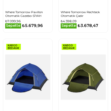
Where Tomorrow Pavillon
Where Tomorrow Rechteck
Otomatik Gazebo-SİYAH
Otomatik Çadır
₺7.099,96
₺4.598,09
₺5.679,96
₺3.678,47
Sepette
Sepette
KARGO
KARGO
BEDAVA!
BEDAVA!