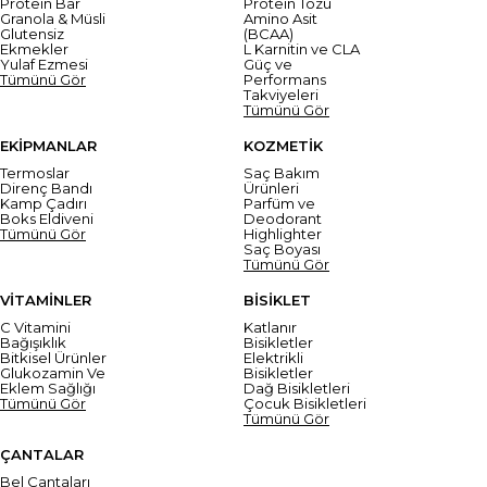
Protein Bar
Protein Tozu
Granola & Müsli
Amino Asit
Glutensiz
(BCAA)
Ekmekler
L Karnitin ve CLA
Yulaf Ezmesi
Güç ve
Tümünü Gör
Performans
Takviyeleri
Tümünü Gör
EKİPMANLAR
KOZMETİK
Termoslar
Saç Bakım
Direnç Bandı
Ürünleri
Kamp Çadırı
Parfüm ve
Boks Eldiveni
Deodorant
Tümünü Gör
Highlighter
Saç Boyası
Tümünü Gör
VİTAMİNLER
BİSİKLET
C Vitamini
Katlanır
Bağışıklık
Bisikletler
Bitkisel Ürünler
Elektrikli
Glukozamin Ve
Bisikletler
Eklem Sağlığı
Dağ Bisikletleri
Tümünü Gör
Çocuk Bisikletleri
Tümünü Gör
ÇANTALAR
Bel Çantaları