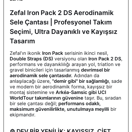
Zefal Iron Pack 2 DS Aerodinamik
Sele Çantası | Profesyonel Takım
Seçimi, Ultra Dayanıklı ve Kayışsız
Tasarım
Zefal'ın ikonik
Iron Pack
serisinin ikinci nesil,
Double Straps (DS)
versiyonu olan
Iron Pack 2 DS
,
performans ve dayanıklılığı arayan yol, triatlon ve
gravel binicileri için tasarlanmış
devrimsel bir
aerodinamik sele çantasıdır.
Adından da
anlaşılacağı üzere,
"demir gibi" bir sağlamlığı
, sade
ve modern bir aerodinamik forma, kayışsız bir
montaj sistemine ve
Arkéa-Samsic gibi UCI
WorldTour takımlarının güvenine
taşır. Bu, sıradan
bir sele çantası değil;
performans odaklı,
maksimum güvenilirlikte, unutulmaya meyilli
bir
ekipmandır.
⚙️ DEV BİR YENİLİK: KAYIŞSIZ, ÇİFT