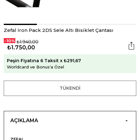
Zefal Iron Pack 2DS Sele Altı Bisiklet Çantası
-10%
₺1.940,00
₺1.750,00
Peşin Fiyatına 6 Taksit x ₺291,67
Worldcard ve Bonus'a Özel
TÜKENDI
AÇIKLAMA
ZEFAL