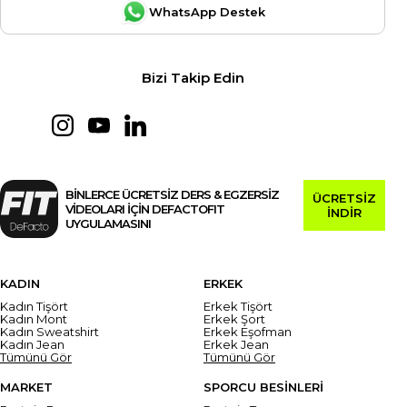
WhatsApp Destek
Bizi Takip Edin
BİNLERCE ÜCRETSİZ DERS & EGZERSİZ
ÜCRETSİZ
VİDEOLARI İÇİN DEFACTOFIT
İNDİR
UYGULAMASINI
KADIN
ERKEK
Kadın Tişört
Erkek Tişört
Kadın Mont
Erkek Şort
Kadın Sweatshirt
Erkek Eşofman
Kadın Jean
Erkek Jean
Tümünü Gör
Tümünü Gör
MARKET
SPORCU BESİNLERİ