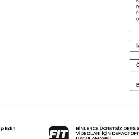
K
D
P
Ö
ip Edin
BİNLERCE ÜCRETSİZ DERS 
VİDEOLARI İÇİN DEFACTOFI
UYGULAMASINI