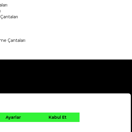
ları
ı
Çantaları
me Çantaları