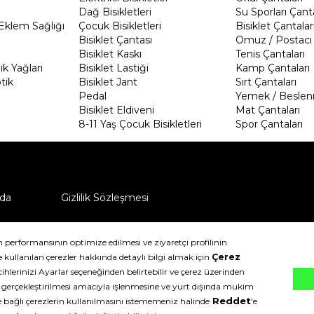
Dağ Bisikletleri
Su Sporları Çanta
Eklem Sağlığı
Çocuk Bisikletleri
Bisiklet Çantalar
Bisiklet Çantası
Omuz / Postacı 
Bisiklet Kaskı
Tenis Çantaları
k Yağları
Bisiklet Lastiği
Kamp Çantaları
tik
Bisiklet Jant
Sırt Çantaları
Pedal
Yemek / Beslen
Bisiklet Eldiveni
Mat Çantaları
8-11 Yaş Çocuk Bisikletleri
Spor Çantaları
da
Gizlilik Sözleşmesi
ü nasıl iade edebilirim?