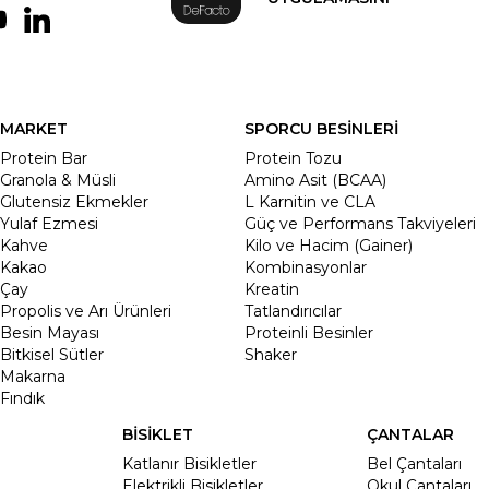
MARKET
SPORCU BESİNLERİ
Protein Bar
Protein Tozu
Granola & Müsli
Amino Asit (BCAA)
Glutensiz Ekmekler
L Karnitin ve CLA
Yulaf Ezmesi
Güç ve Performans Takviyeleri
Kahve
Kilo ve Hacim (Gainer)
Kakao
Kombinasyonlar
Çay
Kreatin
Propolis ve Arı Ürünleri
Tatlandırıcılar
Besin Mayası
Proteinli Besinler
Bitkisel Sütler
Shaker
Makarna
Fındık
BİSİKLET
ÇANTALAR
Katlanır Bisikletler
Bel Çantaları
Elektrikli Bisikletler
Okul Çantaları