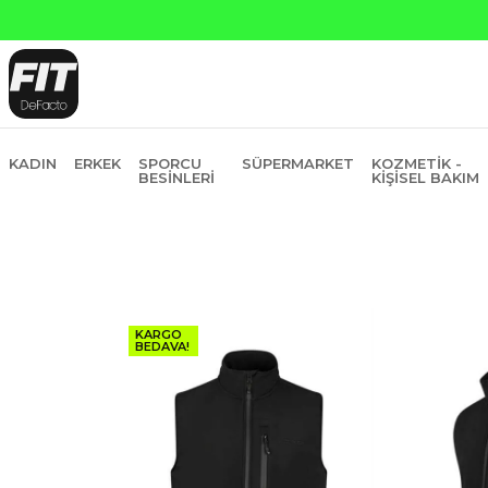
ı Kredi ve Garanti Bankasına Peşin Fiyatına 6 Taksit
KADIN
ERKEK
SPORCU
SÜPERMARKET
KOZMETIK -
BESINLERI
KIŞISEL BAKIM
KARGO
BEDAVA!