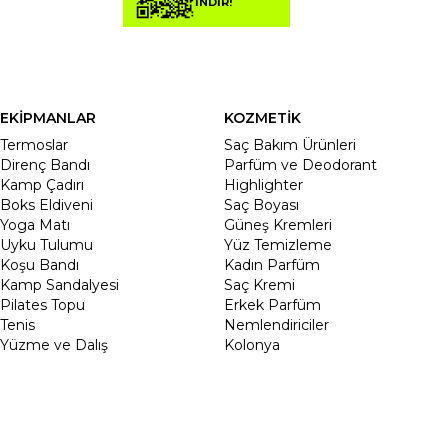
İNDİR!
EKİPMANLAR
KOZMETİK
Termoslar
Saç Bakım Ürünleri
Direnç Bandı
Parfüm ve Deodorant
Kamp Çadırı
Highlighter
Boks Eldiveni
Saç Boyası
Yoga Matı
Güneş Kremleri
Uyku Tulumu
Yüz Temizleme
Koşu Bandı
Kadın Parfüm
Kamp Sandalyesi
Saç Kremi
Pilates Topu
Erkek Parfüm
Tenis
Nemlendiriciler
Yüzme ve Dalış
Kolonya