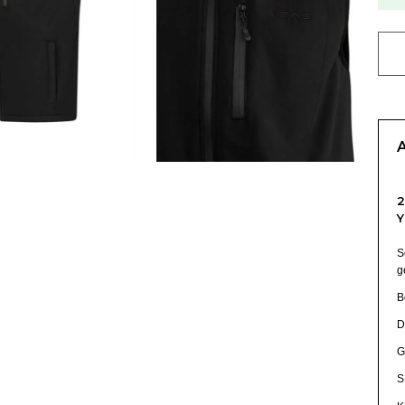
Y
S
g
B
D
G
S