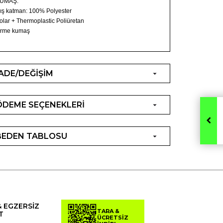
UMAŞ:
ış katman: 100% Polyester
olar + Thermoplastic Poliüretan
rme kumaş
İADE/DEĞİŞİM
ÖDEME SEÇENEKLERİ
BEDEN TABLOSU
& EGZERSİZ
TARA &
T
ÜCRETSİZ