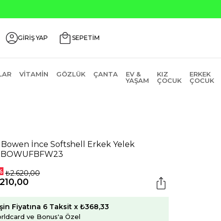
Seçili 
GİRİŞ YAP
SEPETİM
LAR
VITAMIN
GÖZLÜK
ÇANTA
EV &
KIZ
ERKEK
YAŞAM
ÇOCUK
ÇOCUK
 Bowen İnce Softshell Erkek Yelek
SBOWUFBFW23
%
₺2.620,00
210,00
şin Fiyatına 6 Taksit x ₺368,33
rldcard ve Bonus'a Özel