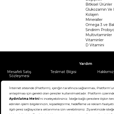
Bitkisel Ürünler
Glukozamin Ve 
Kolajen
Mineraller
Omega 3 ve Balı
Sindirim Probiyo
Multivitaminler
Vitaminler
D Vitamini
Yardım
Mesafeli Satış
Teslimat Bilgisi
Hakkımız
Sözleşmesi
Şartlar & Koşullar
Ürünüm