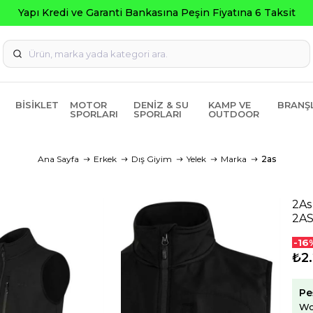
BISIKLET
MOTOR
DENIZ & SU
KAMP VE
BRANŞ
SPORLARI
SPORLARI
OUTDOOR
Ana Sayfa
Erkek
Dış Giyim
Yelek
Marka
2as
2As
2A
-16
₺2.
Pe
Wo