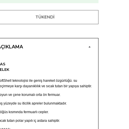
TÜKENDI
AÇIKLAMA
2AS
ELEK
oftShell teknolojisi ile geniş hareket özgürlüğü. su
eçirmeye karşı dayanıklılık ve sıcak tutan bir yapıya sahiptir.
oyun ve çene korumalı orta ön fermuar.
ış yüzeyde su iticilik apreler bulunmaktadır.
öğüs kısmında fermuarlı cepler.
ıcak tutan polar yapılı iç astara sahiptir.